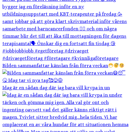
Bilden sammanfattar känslan från förra veckan
Idag är en sådan dag där jag bara vill krypa in un