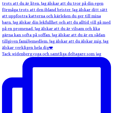
Tack widenberg.yoga och samtliga deltagare som jag