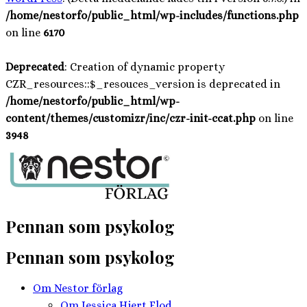
/home/nestorfo/public_html/wp-includes/functions.php
on line
6170
Deprecated
: Creation of dynamic property
CZR_resources::$_resouces_version is deprecated in
/home/nestorfo/public_html/wp-
content/themes/customizr/inc/czr-init-ccat.php
on line
3948
Hoppa
till
innehåll
Pennan som psykolog
Pennan som psykolog
Om Nestor förlag
Om Jessica Hjert Flod