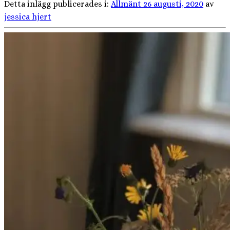
Detta inlägg publicerades i:
Allmänt
26 augusti, 2020
av
jessica hjert