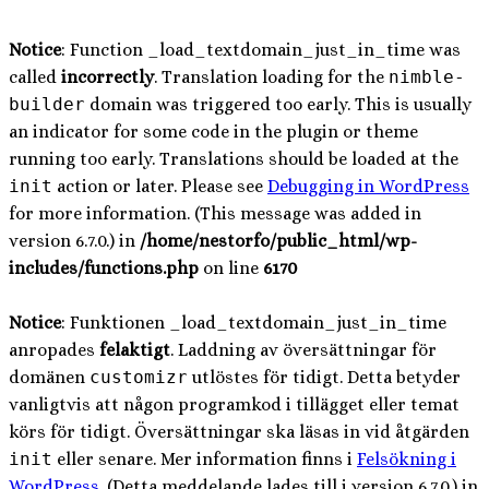
Notice
: Function _load_textdomain_just_in_time was
called
incorrectly
. Translation loading for the
nimble-
builder
domain was triggered too early. This is usually
an indicator for some code in the plugin or theme
running too early. Translations should be loaded at the
init
action or later. Please see
Debugging in WordPress
for more information. (This message was added in
version 6.7.0.) in
/home/nestorfo/public_html/wp-
includes/functions.php
on line
6170
Notice
: Funktionen _load_textdomain_just_in_time
anropades
felaktigt
. Laddning av översättningar för
domänen
customizr
utlöstes för tidigt. Detta betyder
vanligtvis att någon programkod i tillägget eller temat
körs för tidigt. Översättningar ska läsas in vid åtgärden
init
eller senare. Mer information finns i
Felsökning i
WordPress
. (Detta meddelande lades till i version 6.7.0.) in