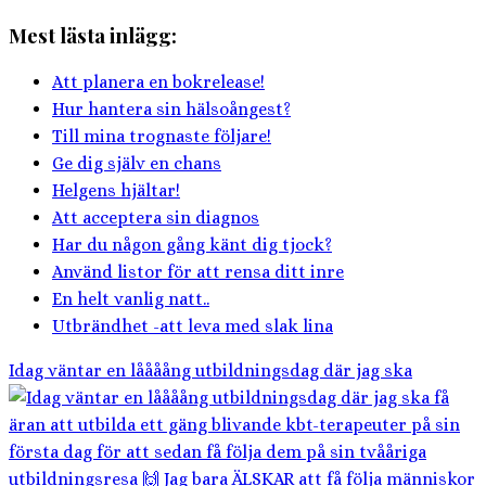
Mest lästa inlägg:
Att planera en bokrelease!
Hur hantera sin hälsoångest?
Till mina trognaste följare!
Ge dig själv en chans
Helgens hjältar!
Att acceptera sin diagnos
Har du någon gång känt dig tjock?
Använd listor för att rensa ditt inre
En helt vanlig natt..
Utbrändhet -att leva med slak lina
Idag väntar en låååång utbildningsdag där jag ska