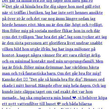
Det går så himla bra för dig säger hon med gäll rö