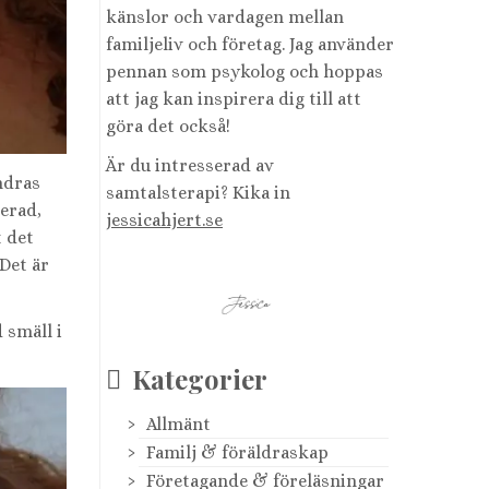
känslor och vardagen mellan
familjeliv och företag. Jag använder
pennan som psykolog och hoppas
att jag kan inspirera dig till att
göra det också!
Är du intresserad av
ndras
samtalsterapi? Kika in
terad,
jessicahjert.se
t det
 Det är
 smäll i
Kategorier
Allmänt
Familj & föräldraskap
Företagande & föreläsningar