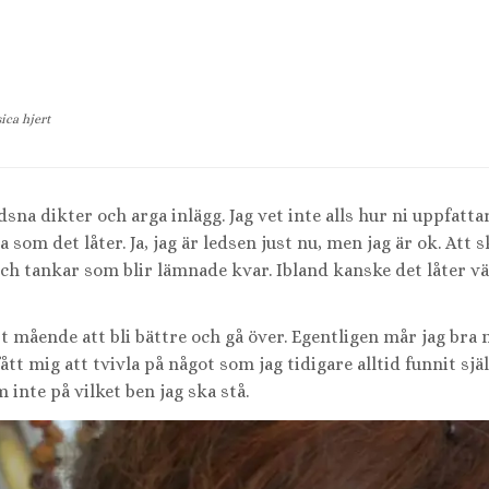
sica hjert
a dikter och arga inlägg. Jag vet inte alls hur ni uppfatta
lla som det låter. Ja, jag är ledsen just nu, men jag är ok. Att 
 och tankar som blir lämnade kvar. Ibland kanske det låter v
tt mående att bli bättre och gå över. Egentligen mår jag bra
tt mig att tvivla på något som jag tidigare alltid funnit själ
 inte på vilket ben jag ska stå.