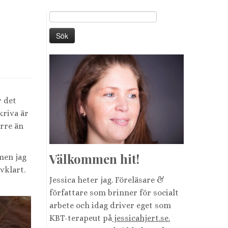
Sök
efter:
r det
skriva är
ärre än
Välkommen hit!
 men jag
vklart.
Jessica heter jag. Föreläsare &
författare som brinner för socialt
arbete och idag driver eget som
KBT-terapeut på
jessicahjert.se.