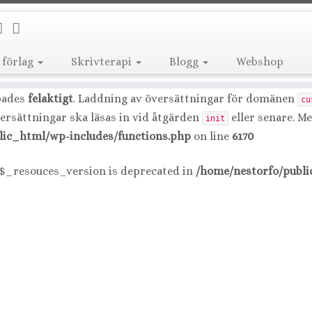
led
incorrectly
. Translation loading for the
do
nimble-builder
anslations should be loaded at the
action or later. Plea
init
 förlag
Skrivterapi
Blogg
Webshop
ic_html/wp-includes/functions.php
on line
6170
pades
felaktigt
. Laddning av översättningar för domänen
cu
versättningar ska läsas in vid åtgärden
eller senare. M
init
lic_html/wp-includes/functions.php
on line
6170
:$_resouces_version is deprecated in
/home/nestorfo/publi