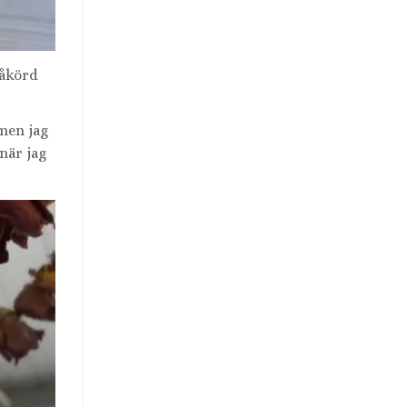
påkörd
 men jag
när jag