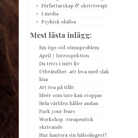
Författarskap & skrivterapi
I media
Psykisk ohälsa
Mest lästa inlägg:
Sju tips vid sömnproblem
April | Introspektion
Du trivs i mitt liv
Utbrändhet -att leva med slak
lina
Att öva på tillit
Ideér som inte kan stoppas
Hela världen håller andan
Fuck your fears
Workshop -terapeutisk
skrivande
Hur hantera sin hälsoångest?