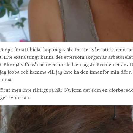
mpa för att hålla ihop mig själv. Det är svårt att ta emot a
t. Lite extra tungt känns det eftersom sorgen är arbetsrela
t. Blir själv förvånad över hur ledsen jag är. Problemet är at
e jag jobba och hemma vill jag inte ha den innanför min dörr.
hemma.
förut men inte riktigt så här. Nu kom det som en oförberedd
get svider än.