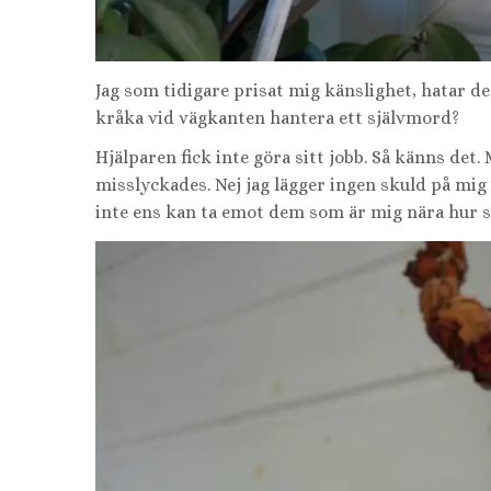
Jag som tidigare prisat mig känslighet, hatar d
kråka vid vägkanten hantera ett självmord?
Hjälparen fick inte göra sitt jobb. Så känns det. M
misslyckades. Nej jag lägger ingen skuld på mig s
inte ens kan ta emot dem som är mig nära hur s