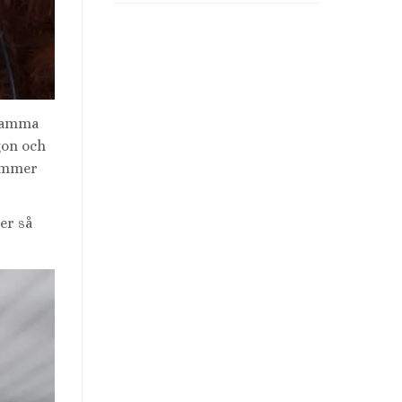
 samma
gon och
kommer
er så