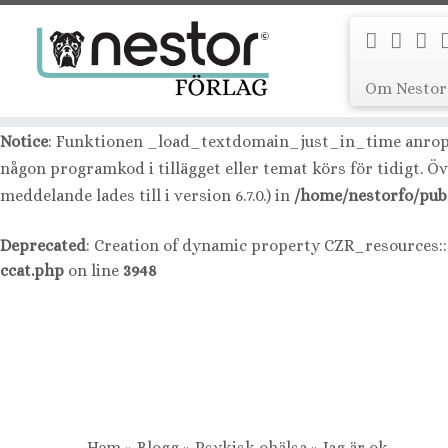
Notice
: Function _load_textdomain_just_in_time was cal
for some code in the plugin or theme running too early. Tr
Om Nestor
message was added in version 6.7.0.) in
/home/nestorfo/publ
Notice
: Funktionen _load_textdomain_just_in_time anro
någon programkod i tillägget eller temat körs för tidigt. Ö
meddelande lades till i version 6.7.0.) in
/home/nestorfo/pub
Deprecated
: Creation of dynamic property CZR_resources:
ccat.php
on line
3948
Hoppa
till
innehåll
Hem
»
Blogg
»
Psykisk ohälsa
»
Jag är ok