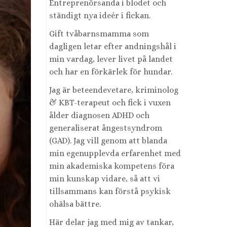
Entreprenörsanda i blodet och
ständigt nya ideér i fickan.
Gift tvåbarnsmamma som
dagligen letar efter andningshål i
min vardag, lever livet på landet
och har en förkärlek för hundar.
Jag är beteendevetare, kriminolog
& KBT-terapeut och fick i vuxen
ålder diagnosen ADHD och
generaliserat ångestsyndrom
(GAD). Jag vill genom att blanda
min egenupplevda erfarenhet med
min akademiska kompetens föra
min kunskap vidare, så att vi
tillsammans kan förstå psykisk
ohälsa bättre.
Här delar jag med mig av tankar,