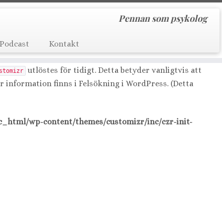
Pennan som psykolog
main was triggered too early. This is usually an indicator
se see
Debugging in WordPress
for more information. (This
Podcast
Kontakt
utlöstes för tidigt. Detta betyder vanligtvis att
stomizr
er information finns i
Felsökning i WordPress
. (Detta
c_html/wp-content/themes/customizr/inc/czr-init-