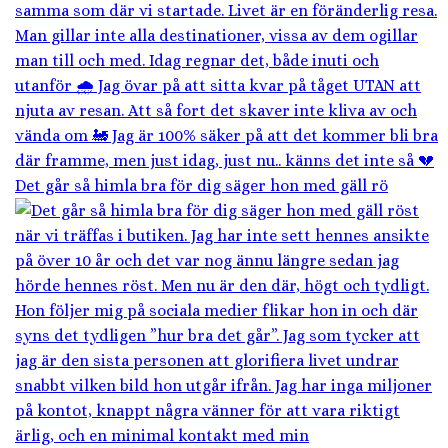
Det går så himla bra för dig säger hon med gäll rö