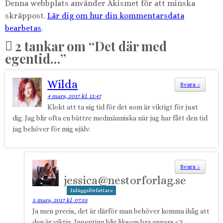
Denna webbplats använder Akismet för att minska
skräppost.
Lär dig om hur din kommentarsdata
bearbetas
.
2 tankar om “
Det där med
egentid…
”
Wilda
Svara
↓
4 mars, 2017 kl. 11:47
Klokt att ta sig tid för det som är viktigt för just
dig. Jag blir ofta en bättre medmänniska när jag har fått den tid
jag behöver för mig själv.
Svara
↓
jessica@nestorforlag.se
Inläggsförfattare
5 mars, 2017 kl. 07:55
Ja men precis, det är därför man behöver komma ihåg att
den är viktig. Ingenting blir liksom bra annars <3