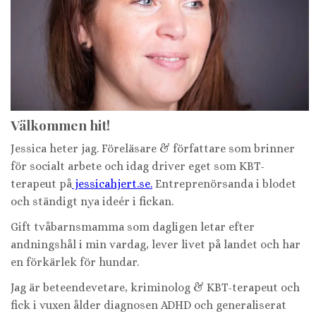
Välkommen hit!
Jessica heter jag. Föreläsare & författare som brinner
för socialt arbete och idag driver eget som KBT-
terapeut på
jessicahjert.se.
Entreprenörsanda i blodet
och ständigt nya ideér i fickan.
Gift tvåbarnsmamma som dagligen letar efter
andningshål i min vardag, lever livet på landet och har
en förkärlek för hundar.
Jag är beteendevetare, kriminolog & KBT-terapeut och
fick i vuxen ålder diagnosen ADHD och generaliserat