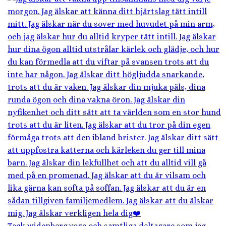
Tack widenberg.yoga och samtliga deltagare som jag