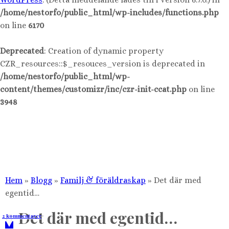
/home/nestorfo/public_html/wp-includes/functions.php
on line
6170
Deprecated
: Creation of dynamic property
CZR_resources::$_resouces_version is deprecated in
/home/nestorfo/public_html/wp-
content/themes/customizr/inc/czr-init-ccat.php
on line
3948
Hoppa
till
innehåll
Hem
»
Blogg
»
Familj & föräldraskap
»
Det där med
egentid…
Det där med egentid…
2 kommentarer