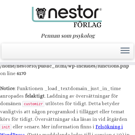
Notice
: Function _load_textdomain_just_in_time was
called
incorrectly
. Translation loading for the
nimble-
domain was triggered too early. This is usually an
builder
Pennan som psykolog
indicator for some code in the plugin or theme running too
early. Translations should be loaded at the
action or
init
later. Please see
Debugging in WordPress
for more
information. (This message was added in version 6.7.0.) in
/home/nestorfo/public_html/wp-includes/functions.php
on line
6170
Notice
: Funktionen _load_textdomain_just_in_time
anropades
felaktigt
. Laddning av översättningar för
domänen
utlöstes för tidigt. Detta betyder
customizr
vanligtvis att någon programkod i tillägget eller temat
körs för tidigt. Översättningar ska läsas in vid åtgärden
eller senare. Mer information finns i
Felsökning i
init
WordPress
. (Detta meddelande lades till i version 6.7.0.) in