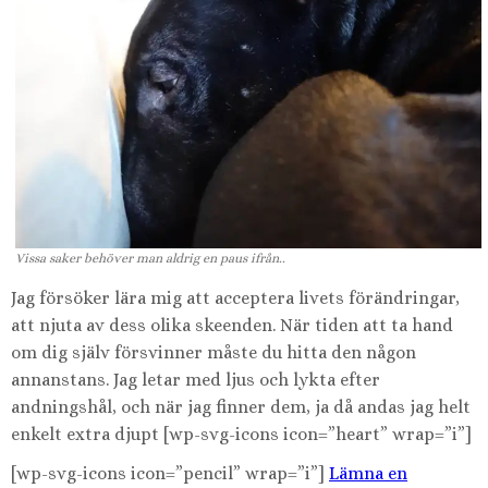
Vissa saker behöver man aldrig en paus ifrån..
Jag försöker lära mig att acceptera livets förändringar,
att njuta av dess olika skeenden. När tiden att ta hand
om dig själv försvinner måste du hitta den någon
annanstans. Jag letar med ljus och lykta efter
andningshål, och när jag finner dem, ja då andas jag helt
enkelt extra djupt [wp-svg-icons icon=”heart” wrap=”i”]
[wp-svg-icons icon=”pencil” wrap=”i”]
Lämna en