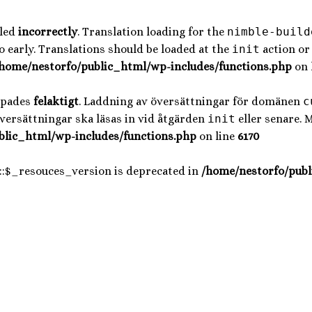
lled
incorrectly
. Translation loading for the
nimble-build
 early. Translations should be loaded at the
init
action or 
home/nestorfo/public_html/wp-includes/functions.php
on 
opades
felaktigt
. Laddning av översättningar för domänen
c
Översättningar ska läsas in vid åtgärden
init
eller senare. 
blic_html/wp-includes/functions.php
on line
6170
::$_resouces_version is deprecated in
/home/nestorfo/publ