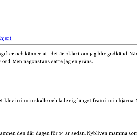
 hjert
ifter och känner att det är oklart om jag blir godkänd. När 
er ord. Men någonstans satte jag en gräns.
klev in i min skalle och lade sig längst fram i min hjärna. N
famnen den där dagen för 14 år sedan. Nybliven mamma som in