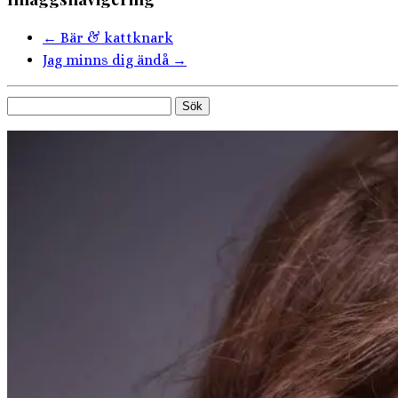
←
Bär & kattknark
Jag minns dig ändå
→
Sök
efter: