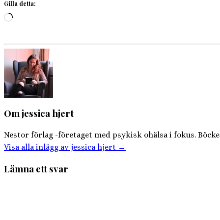
Gilla detta:
Laddar
in
…
Om jessica hjert
Nestor förlag -företaget med psykisk ohälsa i fokus. Böcker
Visa alla inlägg av jessica hjert
→
Lämna ett svar