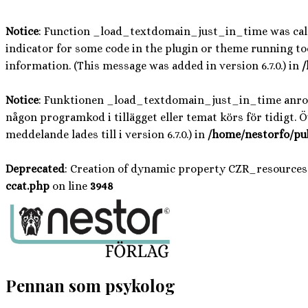
Notice
: Function _load_textdomain_just_in_time was ca
indicator for some code in the plugin or theme running too
information. (This message was added in version 6.7.0.) in
/
Notice
: Funktionen _load_textdomain_just_in_time anr
någon programkod i tillägget eller temat körs för tidigt. 
meddelande lades till i version 6.7.0.) in
/home/nestorfo/pu
Deprecated
: Creation of dynamic property CZR_resources
ccat.php
on line
3948
Hoppa
till
innehåll
Pennan som psykolog