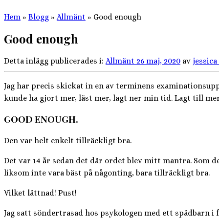
Hem
»
Blogg
»
Allmänt
»
Good enough
Good enough
Detta inlägg publicerades i:
Allmänt
26 maj, 2020
av
jessica
Jag har precis skickat in en av terminens examinationsuppg
kunde ha gjort mer, läst mer, lagt ner min tid. Lagt till m
GOOD ENOUGH.
Den var helt enkelt tillräckligt bra.
Det var 14 år sedan det där ordet blev mitt mantra. Som det 
liksom inte vara bäst på någonting, bara tillräckligt bra.
Vilket lättnad! Pust!
Jag satt söndertrasad hos psykologen med ett spädbarn i 