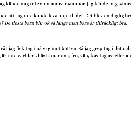
 så. Jag kände mig inte som andra mammor. Jag kände mig sämr
 att jag inte kunde leva upp till det. Det blev en daglig bes
e flesta barn blir ok så länge man bara är tillräckligt bra.
 jag fick tag i på väg mot botten. Så jag grep tag i det och 
 är inte världens bästa mamma, fru, vän, företagare eller ans