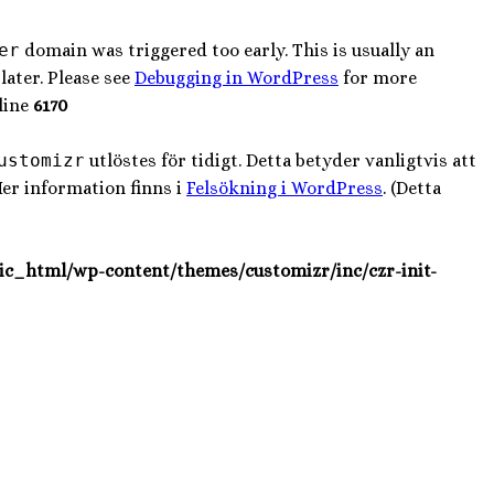
er
domain was triggered too early. This is usually an
later. Please see
Debugging in WordPress
for more
line
6170
ustomizr
utlöstes för tidigt. Detta betyder vanligtvis att
Mer information finns i
Felsökning i WordPress
. (Detta
ic_html/wp-content/themes/customizr/inc/czr-init-