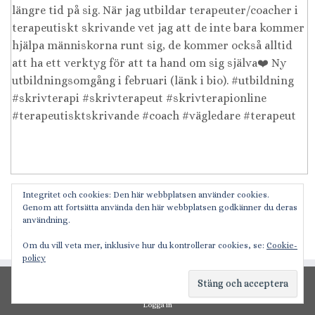
Integritet och cookies: Den här webbplatsen använder cookies.
Ladda mer...
Följ på Instagram
Genom att fortsätta använda den här webbplatsen godkänner du deras
användning.
nestor förlag
Om du vill veta mer, inklusive hur du kontrollerar cookies, se:
Cookie-
policy
GDPR/personuppgifter
Logga in