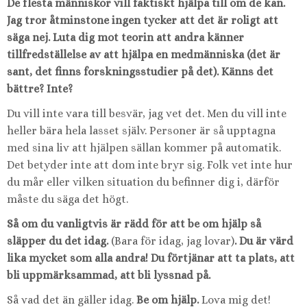
De flesta människor vill faktiskt hjälpa till om de kan.
Jag tror åtminstone ingen tycker att det är roligt att
säga nej. Luta dig mot teorin att andra känner
tillfredställelse av att hjälpa en medmänniska (det är
sant, det finns forskningsstudier på det). Känns det
bättre? Inte?
Du vill inte vara till besvär, jag vet det. Men du vill inte
heller bära hela lasset själv. Personer är så upptagna
med sina liv att hjälpen sällan kommer på automatik.
Det betyder inte att dom inte bryr sig. Folk vet inte hur
du mår eller vilken situation du befinner dig i, därför
måste du säga det högt.
Så om du vanligtvis är rädd för att be om hjälp så
släpper du det idag.
(Bara för idag, jag lovar)
. Du är värd
lika mycket som alla andra! Du förtjänar att ta plats, att
bli uppmärksammad, att bli lyssnad på.
Så vad det än gäller idag.
Be om hjälp.
Lova mig det!