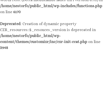
/home/nestorfo/public_html/wp-includes/functions.php
on line
6170
Deprecated
: Creation of dynamic property
CZR_resources::$_resouces_version is deprecated in
/home/nestorfo/public_html/wp-
content/themes/customizr/inc/czr-init-ccat.php
on line
3948
Hoppa
till
innehåll