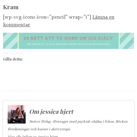
Kram
[wp-svg-icons icon=”pencil” wrap=”i”]
Lämna en
kommentar
Gilla detta:
Om jessica hjert
Nestor förlag -företaget med psykisk ohälsa i fokus. Böcker,
föreläsningar och kurser i skrivterapi.
Visa alla inlägg av jessica hjert
→