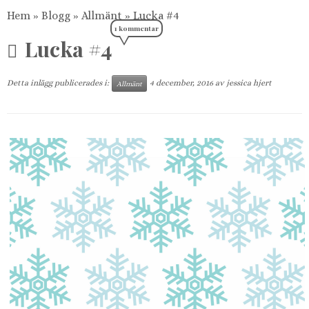
Hem
»
Blogg
»
Allmänt
»
Lucka #4
1 kommentar
Lucka #4
Detta inlägg publicerades i:
4 december, 2016
av
jessica hjert
Allmänt