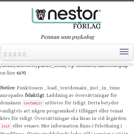
Notice
: Function _load_textdomain_just_in_time was
called
incorrectly
. Translation loading for the
nimble-
domain was triggered too early. This is usually an
builder
indicator for some code in the plugin or theme running too
Pennan som psykolog
early. Translations should be loaded at the
action or
init
later. Please see
Debugging in WordPress
for more
information. (This message was added in version 6.7.0.) in
/home/nestorfo/public_html/wp-includes/functions.php
on line
6170
Notice
: Funktionen _load_textdomain_just_in_time
anropades
felaktigt
. Laddning av översättningar för
domänen
utlöstes för tidigt. Detta betyder
customizr
vanligtvis att någon programkod i tillägget eller temat
körs för tidigt. Översättningar ska läsas in vid åtgärden
eller senare. Mer information finns i
Felsökning i
init
WordPress
. (Detta meddelande lades till i version 6.7.0.) in