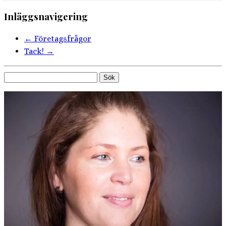
Inläggsnavigering
←
Företagsfrågor
Tack!
→
Sök
efter: