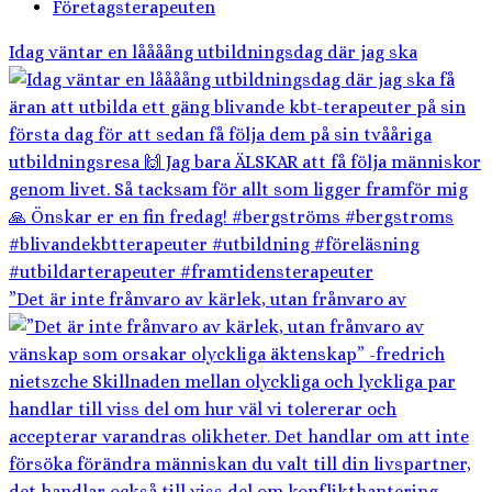
Företagsterapeuten
Idag väntar en låååång utbildningsdag där jag ska
”Det är inte frånvaro av kärlek, utan frånvaro av