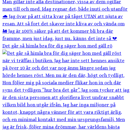
Det går så himla bra för dig säger hon med gäll rö