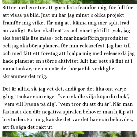
Sitter med en stor att-göra-lista framför mig, för full för
att visas på bild. Just nu har jag minst 3 olika projekt
framför mig vilket får mig att känna mig mer splittrad
än vanligt. Boken skall sättas och snart gå till tryck, jag
ska beställa lite mäss- och marknadsföringsprodukter
och jag ska börja planera för min releasefest. Jag har till
och med fått ett företag att hjälpa mig med release då jag
hade planerat en större aktivitet. Allt har sett så fint ut i
mina tankar, men nu när det börjar bli verklighet
skrämmer det mig.
Det är alltid så, jag vet det, ändå gör det lika ont varje
gång. Tankar som säger ”vem skulle vilja köpa din bok”,
”vem vill lyssna på dig”, ”vem tror du att du är”. När man
fastnat i den där negativa spiralen behöver man hjälp att
bryta den. För mig kanske det var det här som behövdes,
att få säga det rakt ut.