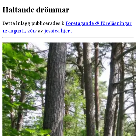
Haltande drömmar
Detta inlägg publicerades i:
Företagande & föreläsningar
12 augusti, 2017
av
jessica hjert