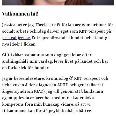
Välkommen hit!
Jessica heter jag. Föreläsare & författare som brinner för
socialt arbete och idag driver eget som KBT-terapeut på
jessicahjert.se.
Entreprenörsanda i blodet och ständigt
nya ideér i fickan.
Gift tvåbarnsmamma som dagligen letar efter
andningshål i min vardag, lever livet på landet och har
en förkärlek för hundar.
Jag är beteendevetare, kriminolog & KBT-terapeut och
fick i vuxen ålder diagnosen ADHD och generaliserat
ångestsyndrom (GAD). Jag vill genom att blanda min
egenupplevda erfarenhet med min akademiska
kompetens föra min kunskap vidare, så att vi
tillsammans kan förstå psykisk ohälsa bättre.