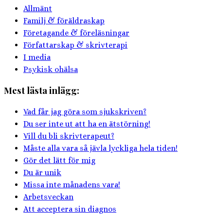
Allmänt
Familj & föräldraskap
Företagande & föreläsningar
Författarskap & skrivterapi
I media
Psykisk ohälsa
Mest lästa inlägg:
Vad får jag göra som sjukskriven?
Du ser inte ut att ha en ätstörning!
Vill du bli skrivterapeut?
Måste alla vara så jävla lyckliga hela tiden!
Gör det lätt för mig
Du är unik
Missa inte månadens vara!
Arbetsveckan
Att acceptera sin diagnos