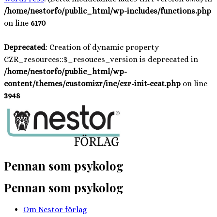
/home/nestorfo/public_html/wp-includes/functions.php
on line
6170
Deprecated
: Creation of dynamic property
CZR_resources::$_resouces_version is deprecated in
/home/nestorfo/public_html/wp-
content/themes/customizr/inc/czr-init-ccat.php
on line
3948
Hoppa
till
innehåll
Pennan som psykolog
Pennan som psykolog
Om Nestor förlag