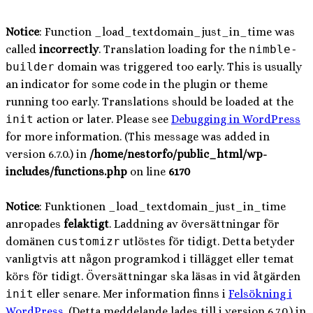
Notice
: Function _load_textdomain_just_in_time was
called
incorrectly
. Translation loading for the
nimble-
builder
domain was triggered too early. This is usually
an indicator for some code in the plugin or theme
running too early. Translations should be loaded at the
init
action or later. Please see
Debugging in WordPress
for more information. (This message was added in
version 6.7.0.) in
/home/nestorfo/public_html/wp-
includes/functions.php
on line
6170
Notice
: Funktionen _load_textdomain_just_in_time
anropades
felaktigt
. Laddning av översättningar för
domänen
customizr
utlöstes för tidigt. Detta betyder
vanligtvis att någon programkod i tillägget eller temat
körs för tidigt. Översättningar ska läsas in vid åtgärden
init
eller senare. Mer information finns i
Felsökning i
WordPress
. (Detta meddelande lades till i version 6.7.0.) in