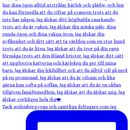
Tack widenberg.yoga och samtliga deltagare som jag