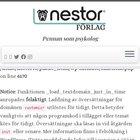
Notice
: Function _load_textdomain_just_in_time was
called
incorrectly
. Translation loading for the
nimble-
domain was triggered too early. This is usually an
builder
indicator for some code in the plugin or theme running too
Pennan som psykolog
early. Translations should be loaded at the
action or
init
later. Please see
Debugging in WordPress
for more
information. (This message was added in version 6.7.0.) in
/home/nestorfo/public_html/wp-includes/functions.php
on line
6170
Notice
: Funktionen _load_textdomain_just_in_time
anropades
felaktigt
. Laddning av översättningar för
domänen
utlöstes för tidigt. Detta betyder
customizr
vanligtvis att någon programkod i tillägget eller temat
körs för tidigt. Översättningar ska läsas in vid åtgärden
eller senare. Mer information finns i
Felsökning i
init
WordPress
. (Detta meddelande lades till i version 6.7.0.) in