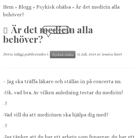
Hem
»
Blogg
»
Psykisk ohälsa
»
Är det medicin alla
behöver?
Är det medicin alla
3 kommentarer
behöver?
Detta inlägg publicerades i:
31 juli, 2014
av
jessica hjert
Psykisk ohälsa
– Jag ska träffa läkare och ställas in på concerta nu.
-Ok, vad bra. Av vilken anledning testar du medicin?
-?
-Vad vill du att medicinen ska hjälpa dig med?
-?
-Jag tänker att du har ett arbete som fungerar, du har ett