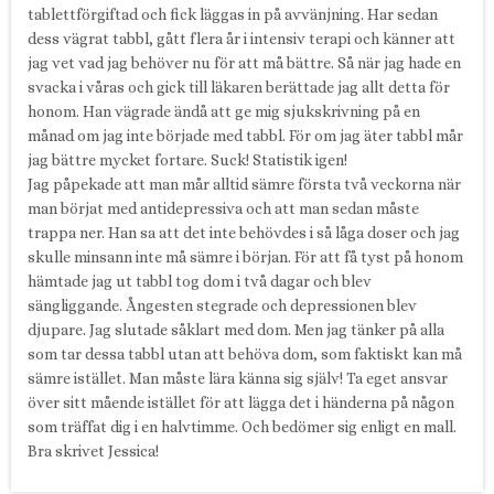
tablettförgiftad och fick läggas in på avvänjning. Har sedan
dess vägrat tabbl, gått flera år i intensiv terapi och känner att
jag vet vad jag behöver nu för att må bättre. Så när jag hade en
svacka i våras och gick till läkaren berättade jag allt detta för
honom. Han vägrade ändå att ge mig sjukskrivning på en
månad om jag inte började med tabbl. För om jag äter tabbl mår
jag bättre mycket fortare. Suck! Statistik igen!
Jag påpekade att man mår alltid sämre första två veckorna när
man börjat med antidepressiva och att man sedan måste
trappa ner. Han sa att det inte behövdes i så låga doser och jag
skulle minsann inte må sämre i början. För att få tyst på honom
hämtade jag ut tabbl tog dom i två dagar och blev
sängliggande. Ångesten stegrade och depressionen blev
djupare. Jag slutade såklart med dom. Men jag tänker på alla
som tar dessa tabbl utan att behöva dom, som faktiskt kan må
sämre istället. Man måste lära känna sig själv! Ta eget ansvar
över sitt mående istället för att lägga det i händerna på någon
som träffat dig i en halvtimme. Och bedömer sig enligt en mall.
Bra skrivet Jessica!