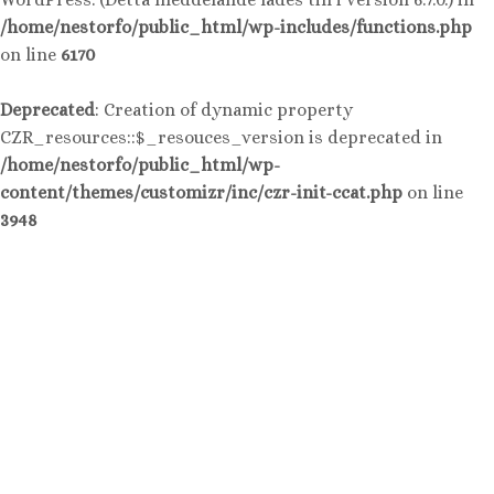
/home/nestorfo/public_html/wp-includes/functions.php
on line
6170
Deprecated
: Creation of dynamic property
CZR_resources::$_resouces_version is deprecated in
/home/nestorfo/public_html/wp-
content/themes/customizr/inc/czr-init-ccat.php
on line
3948
Hoppa
till
innehåll