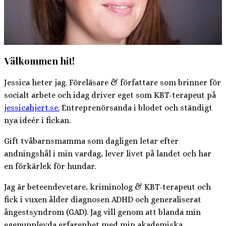
Välkommen hit!
Jessica heter jag. Föreläsare & författare som brinner för
socialt arbete och idag driver eget som KBT-terapeut på
jessicahjert.se.
Entreprenörsanda i blodet och ständigt
nya ideér i fickan.
Gift tvåbarnsmamma som dagligen letar efter
andningshål i min vardag, lever livet på landet och har
en förkärlek för hundar.
Jag är beteendevetare, kriminolog & KBT-terapeut och
fick i vuxen ålder diagnosen ADHD och generaliserat
ångestsyndrom (GAD). Jag vill genom att blanda min
egenupplevda erfarenhet med min akademiska