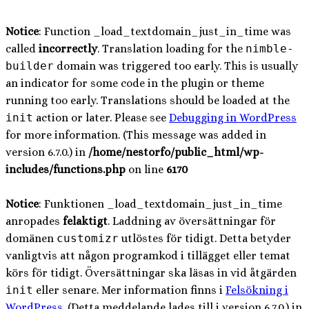
Notice
: Function _load_textdomain_just_in_time was
called
incorrectly
. Translation loading for the
nimble-
builder
domain was triggered too early. This is usually
an indicator for some code in the plugin or theme
running too early. Translations should be loaded at the
init
action or later. Please see
Debugging in WordPress
for more information. (This message was added in
version 6.7.0.) in
/home/nestorfo/public_html/wp-
includes/functions.php
on line
6170
Notice
: Funktionen _load_textdomain_just_in_time
anropades
felaktigt
. Laddning av översättningar för
domänen
customizr
utlöstes för tidigt. Detta betyder
vanligtvis att någon programkod i tillägget eller temat
körs för tidigt. Översättningar ska läsas in vid åtgärden
init
eller senare. Mer information finns i
Felsökning i
WordPress
. (Detta meddelande lades till i version 6.7.0.) in