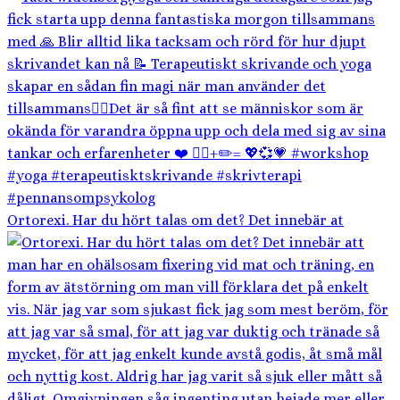
Ortorexi. Har du hört talas om det? Det innebär at