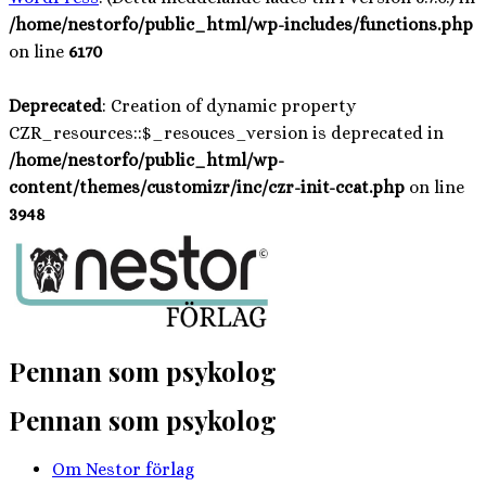
/home/nestorfo/public_html/wp-includes/functions.php
on line
6170
Deprecated
: Creation of dynamic property
CZR_resources::$_resouces_version is deprecated in
/home/nestorfo/public_html/wp-
content/themes/customizr/inc/czr-init-ccat.php
on line
3948
Hoppa
till
innehåll
Pennan som psykolog
Pennan som psykolog
Om Nestor förlag