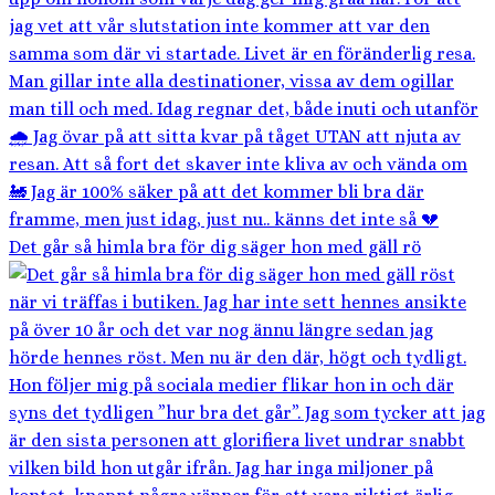
Det går så himla bra för dig säger hon med gäll rö