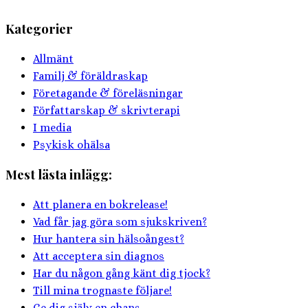
Kategorier
Allmänt
Familj & föräldraskap
Företagande & föreläsningar
Författarskap & skrivterapi
I media
Psykisk ohälsa
Mest lästa inlägg:
Att planera en bokrelease!
Vad får jag göra som sjukskriven?
Hur hantera sin hälsoångest?
Att acceptera sin diagnos
Har du någon gång känt dig tjock?
Till mina trognaste följare!
Ge dig själv en chans