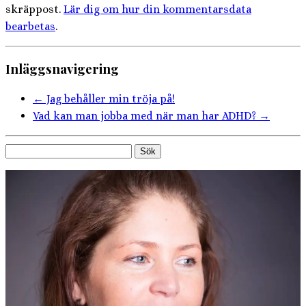
skräppost.
Lär dig om hur din kommentarsdata
bearbetas
.
Inläggsnavigering
←
Jag behåller min tröja på!
Vad kan man jobba med när man har ADHD?
→
Sök
efter: