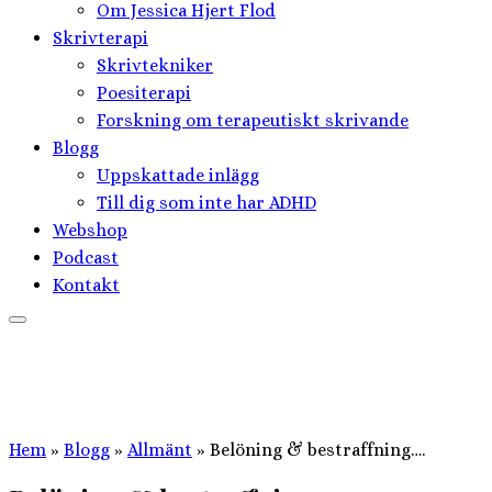
Om Jessica Hjert Flod
Skrivterapi
Skrivtekniker
Poesiterapi
Forskning om terapeutiskt skrivande
Blogg
Uppskattade inlägg
Till dig som inte har ADHD
Webshop
Podcast
Kontakt
Hem
»
Blogg
»
Allmänt
»
Belöning & bestraffning….