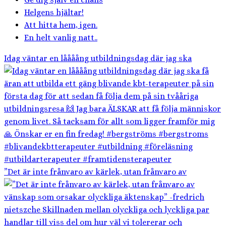
Helgens hjältar!
Att hitta hem, igen.
En helt vanlig natt..
Idag väntar en låååång utbildningsdag där jag ska
”Det är inte frånvaro av kärlek, utan frånvaro av