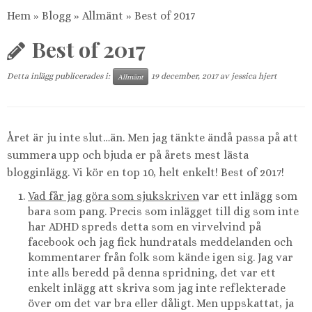
Hem
»
Blogg
»
Allmänt
»
Best of 2017
Best of 2017
Detta inlägg publicerades i:
19 december, 2017
av
jessica hjert
Allmänt
Året är ju inte slut…än. Men jag tänkte ändå passa på att
summera upp och bjuda er på årets mest lästa
blogginlägg. Vi kör en top 10, helt enkelt! Best of 2017!
Vad får jag göra som sjukskriven
var ett inlägg som
bara som pang. Precis som inlägget till dig som inte
har ADHD spreds detta som en virvelvind på
facebook och jag fick hundratals meddelanden och
kommentarer från folk som kände igen sig. Jag var
inte alls beredd på denna spridning, det var ett
enkelt inlägg att skriva som jag inte reflekterade
över om det var bra eller dåligt. Men uppskattat, ja