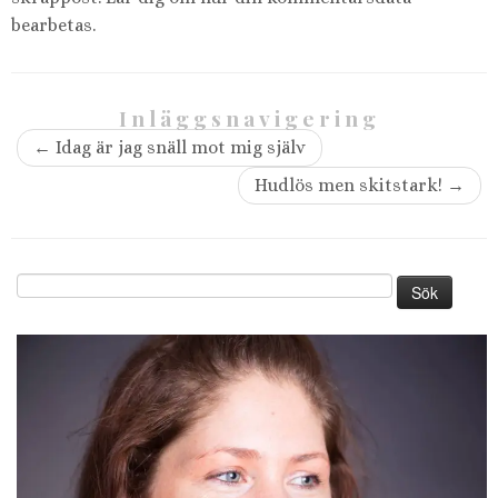
bearbetas
.
Inläggsnavigering
←
Idag är jag snäll mot mig själv
Hudlös men skitstark!
→
Sök
efter: