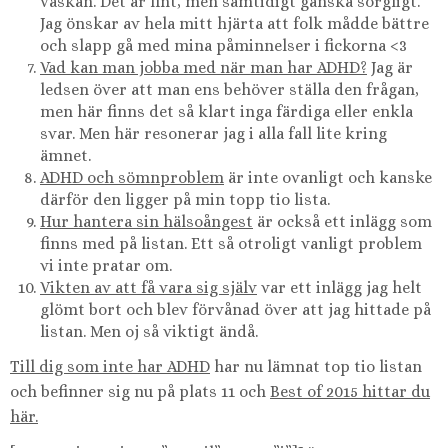
väskan. Det är fint, men samtidigt ganska sorgligt.
Jag önskar av hela mitt hjärta att folk mådde bättre
och slapp gå med mina påminnelser i fickorna <3
Vad kan man jobba med när man har ADHD?
Jag är
ledsen över att man ens behöver ställa den frågan,
men här finns det så klart inga färdiga eller enkla
svar. Men här resonerar jag i alla fall lite kring
ämnet.
ADHD och sömnproblem
är inte ovanligt och kanske
därför den ligger på min topp tio lista.
Hur hantera sin hälsoångest
är också ett inlägg som
finns med på listan. Ett så otroligt vanligt problem
vi inte pratar om.
Vikten av att få vara sig själv
var ett inlägg jag helt
glömt bort och blev förvånad över att jag hittade på
listan. Men oj så viktigt ändå.
Till dig som inte har ADHD
har nu lämnat top tio listan
och befinner sig nu på plats 11 och
Best of 2015 hittar du
här.