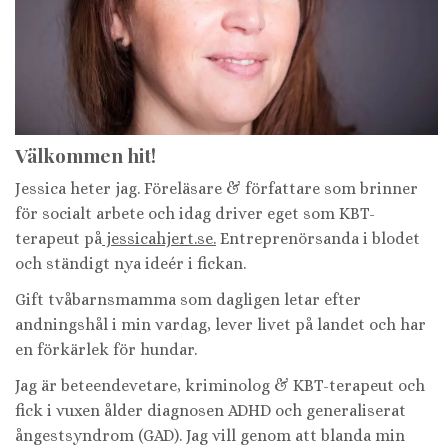
Välkommen hit!
Jessica heter jag. Föreläsare & författare som brinner
för socialt arbete och idag driver eget som KBT-
terapeut på
jessicahjert.se.
Entreprenörsanda i blodet
och ständigt nya ideér i fickan.
Gift tvåbarnsmamma som dagligen letar efter
andningshål i min vardag, lever livet på landet och har
en förkärlek för hundar.
Jag är beteendevetare, kriminolog & KBT-terapeut och
fick i vuxen ålder diagnosen ADHD och generaliserat
ångestsyndrom (GAD). Jag vill genom att blanda min