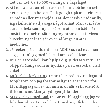
det var det. Ca 80 000 visningar i dagsläget.
Att sluta med antidepressiva
är nr 2 på listan och
det säger ju en hel del. Folk googlar på medicinerna,
är rädda eller missnöjda. Antidepressiva räddar liv,
jag skulle inte vilja säga något annat. Men vi måste
berätta hela sanningen, så som att man både får
insättning- och utsättningssymtom och att vissa
biverkningar inte går över så länge du äter
medicinen.
23 tecken på att du inte har ADHD
ja, vad ska man
säga, ett inlägg med både skämt och allvar.
Hur en stressboll kan hjälpa dig
. Ja detta var ju lite
otippat. Många som är nyfikna på stressbollar helt
enkelt.
En kärleksförklaring.
Denna har sedan 2014 legat på
topplistan och jag förstår ärligt talat inte varför.
Ett inlägg jag skrev till min man när vi firade 10 år
tillsammans. Men ja tydligen gillas det.
Att överleva med Gad.
Det är ett blogginlägg jag vet
folk har skrivit ut och burit med sig i fickan eller