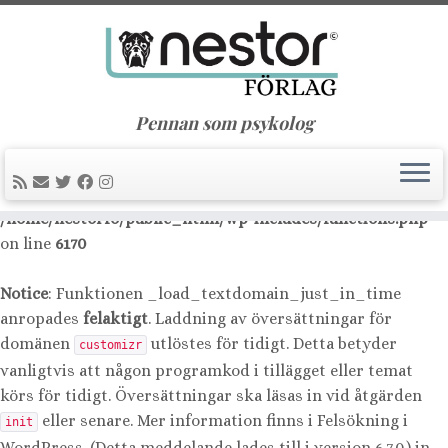
Notice
: Function _load_textdomain_just_in_time was
called
incorrectly
. Translation loading for the
nimble-
domain was triggered too early. This is usually an
builder
indicator for some code in the plugin or theme running too
Pennan som psykolog
early. Translations should be loaded at the
action or
init
later. Please see
Debugging in WordPress
for more
information. (This message was added in version 6.7.0.) in
/home/nestorfo/public_html/wp-includes/functions.php
on line
6170
Notice
: Funktionen _load_textdomain_just_in_time
anropades
felaktigt
. Laddning av översättningar för
domänen
utlöstes för tidigt. Detta betyder
customizr
vanligtvis att någon programkod i tillägget eller temat
körs för tidigt. Översättningar ska läsas in vid åtgärden
eller senare. Mer information finns i
Felsökning i
init
WordPress
. (Detta meddelande lades till i version 6.7.0.) in