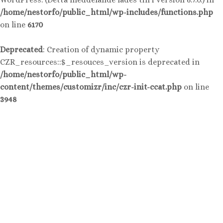
/home/nestorfo/public_html/wp-includes/functions.php
on line
6170
Deprecated
: Creation of dynamic property
CZR_resources::$_resouces_version is deprecated in
/home/nestorfo/public_html/wp-
content/themes/customizr/inc/czr-init-ccat.php
on line
3948
Hoppa
till
innehåll