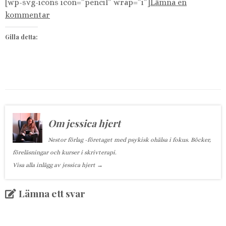
[wp-svg-icons icon=”pencil” wrap=”i”]
Lämna en
kommentar
Gilla detta:
Om jessica hjert
Nestor förlag -företaget med psykisk ohälsa i fokus. Böcker,
föreläsningar och kurser i skrivterapi.
Visa alla inlägg av jessica hjert
→
Lämna ett svar