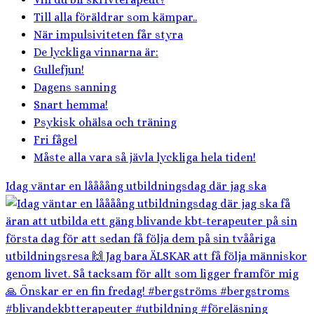
Till alla föräldrar som kämpar..
När impulsiviteten får styra
De lyckliga vinnarna är:
Gullefjun!
Dagens sanning
Snart hemma!
Psykisk ohälsa och träning
Fri fågel
Måste alla vara så jävla lyckliga hela tiden!
Idag väntar en låååång utbildningsdag där jag ska