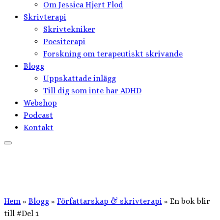
Om Jessica Hjert Flod
Skrivterapi
Skrivtekniker
Poesiterapi
Forskning om terapeutiskt skrivande
Blogg
Uppskattade inlägg
Till dig som inte har ADHD
Webshop
Podcast
Kontakt
Hem
»
Blogg
»
Författarskap & skrivterapi
»
En bok blir
till #Del 1