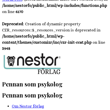
/home/nestorfo/public_html/wp-includes/functions.php
on line
6170
Deprecated
: Creation of dynamic property
CZR_resources::$_resouces_version is deprecated in
/home/nestorfo/public_html/wp-
content/themes/customizr/inc/czr-init-ccat.php
on line
3948
Hoppa
till
innehåll
Pennan som psykolog
Pennan som psykolog
Om Nestor förlag