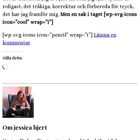
roligast, det tråkiga, korrektur och förbereda för tryck,
det har jag framför mig.
Men en sak i taget [wp-svg-icons
icon=”cool” wrap=”i”]
[wp-svg-icons icon=”pencil” wrap=”i”]
Lämna en
kommentar
Gilla detta:
Laddar
in
…
Om jessica hjert