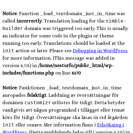
Notice
: Function _load_textdomain_just_in_time was
called
incorrectly
. Translation loading for the
nimble-
builder
domain was triggered too early. This is usually
an indicator for some code in the plugin or theme
running too early. Translations should be loaded at the
init
action or later. Please see
Debugging in WordPress
for more information. (This message was added in
version 6.7.0.) in
/home/nestorfo/public_html/wp-
includes/functions.php
on line
6170
Notice
: Funktionen _load_textdomain_just_in_time
anropades
felaktigt
. Laddning av översättningar för
domänen
customizr
utlöstes för tidigt. Detta betyder
vanligtvis att någon programkod i tillägget eller temat
körs för tidigt. Översättningar ska läsas in vid åtgärden
init
eller senare. Mer information finns i
Felsökning i
WordPress
. (Detta meddelande lades till i version 6.7.0.) in