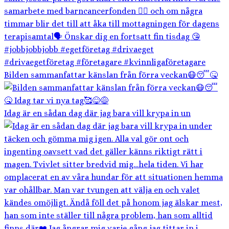
Bilden sammanfattar känslan från förra veckan😷😴🤒
Idag är en sådan dag där jag bara vill krypa in un