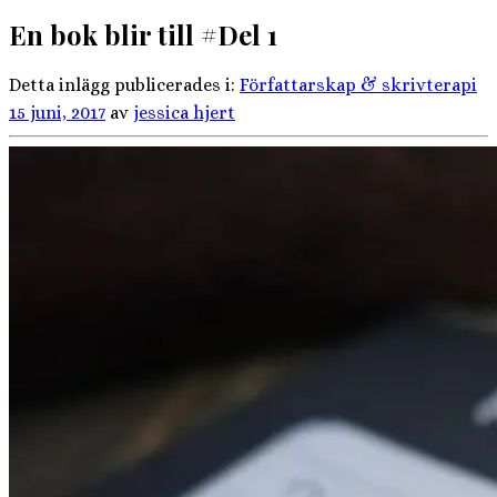
En bok blir till #Del 1
Detta inlägg publicerades i:
Författarskap & skrivterapi
15 juni, 2017
av
jessica hjert