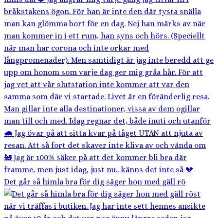
Det går så himla bra för dig säger hon med gäll rö