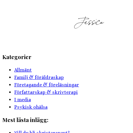
Kategorier
Allmänt
Familj & föräldraskap
Företagande & föreläsningar
Författarskap & skrivterapi
I media
Psykisk ohälsa
Mest lästa inlägg:
Vill du bli skrivterapeut?