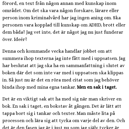
förord, en text från någon annan med kunskap inom
området. Om det ska vara någon forskare, lärare eller
person inom kriminalvård har jag ingen aning om. Ska
personen vara kopplad till kunskap om ADHD, brott eller
dem båda? Jag vet inte, det är något jag nu just funderar
över. Ideér?
Denna och kommande vecka handlar jobbet om att
summera ihop texterna jag inte fått med i uppsatsen. Jag
har beslutat att jag ska ha en sammanfattning i slutet av
boken där det som inte var med i uppsatsen ska klippas
in. Så just nu är det en röra med citat som jag behöver
binda ihop med mina egna tankar.
Men en sak i taget.
Det är en viktigt sak att ha med sig när man skriver en
bok. En sak i taget, en bokstav åt gången. Det är lätt att
tappa bort sig i tankar och texter. Man måste lita på
processen och lära sig att tycka om varje del av den. Och
det är den fasen jag är i just nu som jag själv tycker är