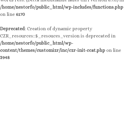
/home/nestorfo/public_html/wp-includes/functions.php
on line
6170
Deprecated
: Creation of dynamic property
CZR_resources::$_resouces_version is deprecated in
/home/nestorfo/public_html/wp-
content/themes/customizr/inc/czr-init-ccat.php
on line
3948
Hoppa
till
innehåll