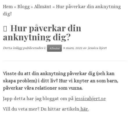
Hem
»
Blogg
»
Allmänt
»
Hur påverkar din anknytning
dig?
Hur påverkar din
anknytning dig?
Detta inlägg publicerades i:
9 mars, 2021
av
jessica hjert
Allmänt
Visste du att din anknytning påverkar dig (och kan
skapa problem) i ditt liv? Hur vi knyter an som barn,
påverkar våra relationer som vuxna.
Japp detta har jag bloggat om på
jessicahjert.se
Vill du veta mer? Du hittar artikeln
här.