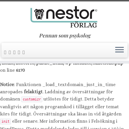
Notice
: Function _load_textdomain_just_in_time was
called
incorrectly
. Translation loading for the
nimble-
domain was triggered too early. This is usually an
builder
indicator for some code in the plugin or theme running too
Pennan som psykolog
early. Translations should be loaded at the
action or
init
later. Please see
Debugging in WordPress
for more
information. (This message was added in version 6.7.0.) in
/home/nestorfo/public_html/wp-includes/functions.php
on line
6170
Notice
: Funktionen _load_textdomain_just_in_time
anropades
felaktigt
. Laddning av översättningar för
domänen
utlöstes för tidigt. Detta betyder
customizr
vanligtvis att någon programkod i tillägget eller temat
körs för tidigt. Översättningar ska läsas in vid åtgärden
eller senare. Mer information finns i
Felsökning i
init
WordPress
. (Detta meddelande lades till i version 6.7.0.) in