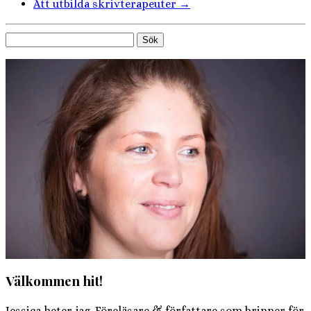
Att utbilda skrivterapeuter
→
Sök
efter:
Välkommen hit!
Jessica heter jag. Föreläsare & författare som brinner för