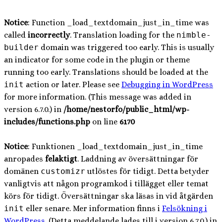
Notice
: Function _load_textdomain_just_in_time was
called
incorrectly
. Translation loading for the
nimble-
builder
domain was triggered too early. This is usually
an indicator for some code in the plugin or theme
running too early. Translations should be loaded at the
init
action or later. Please see
Debugging in WordPress
for more information. (This message was added in
version 6.7.0.) in
/home/nestorfo/public_html/wp-
includes/functions.php
on line
6170
Notice
: Funktionen _load_textdomain_just_in_time
anropades
felaktigt
. Laddning av översättningar för
domänen
customizr
utlöstes för tidigt. Detta betyder
vanligtvis att någon programkod i tillägget eller temat
körs för tidigt. Översättningar ska läsas in vid åtgärden
init
eller senare. Mer information finns i
Felsökning i
WordPress
. (Detta meddelande lades till i version 6.7.0.) in