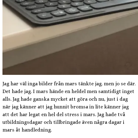
Jag har väl inga bilder från mars tänkte jag. men jo se där.
Det hade jag. I mars hände en heldel men samtidigt inget
alls. Jag hade ganska mycket att göra och nu, just i dag
när jag känner att jag hunnit bromsa in lite känner jag
att det har legat en hel del stress i mars. Jag hade två
utbildningsdagar och tillbringade även några dagar i
mars åt handledning.