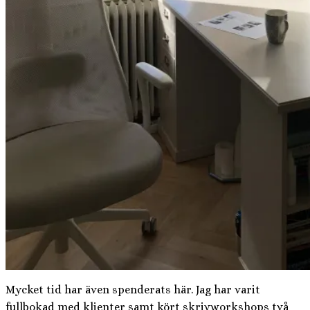
Mycket tid har även spenderats här. Jag har varit
fullbokad med klienter samt kört skrivworkshops två