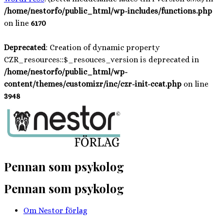
/home/nestorfo/public_html/wp-includes/functions.php
on line
6170
Deprecated
: Creation of dynamic property
CZR_resources::$_resouces_version is deprecated in
/home/nestorfo/public_html/wp-
content/themes/customizr/inc/czr-init-ccat.php
on line
3948
Hoppa
till
innehåll
Pennan som psykolog
Pennan som psykolog
Om Nestor förlag