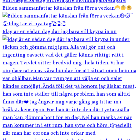
Bilden sammanfattar känslan från förra veckan
Idag är en sådan dag där jag bara vill krypa in un