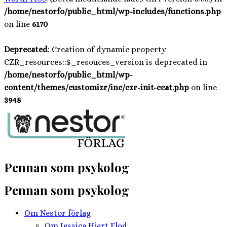
/home/nestorfo/public_html/wp-includes/functions.php
on line
6170
Deprecated
: Creation of dynamic property
CZR_resources::$_resouces_version is deprecated in
/home/nestorfo/public_html/wp-
content/themes/customizr/inc/czr-init-ccat.php
on line
3948
Hoppa
till
innehåll
Pennan som psykolog
Pennan som psykolog
Om Nestor förlag
Om Jessica Hjert Flod