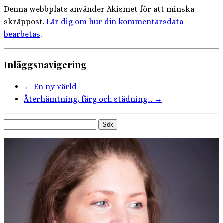
Denna webbplats använder Akismet för att minska
skräppost.
Lär dig om hur din kommentarsdata
bearbetas
.
Inläggsnavigering
←
En ny värld
Återhämtning, färg och städning…
→
Sök
efter: