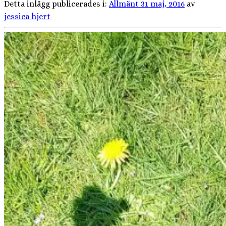
Detta inlägg publicerades i:
Allmänt
31 maj, 2016
av
jessica hjert