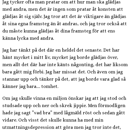
Jag tycker ofta man pratar om att hur man ska glädjas
med andra, men det är ingen som pratar åt konsten att
glädjas åt sig själv. Jag tror att det är viktigare än glädjas
åt sina egna framsteg än åt andras, och jag tror också att
du måste kunna glädjas åt dina framsteg för att ens
känna lycka med andra.
Jag har tänkt på det där en heldel det senaste. Det har
hänt mycket i mitt liv, mycket jag borde glädjas över,
men allt det där har inte känts någonting, det har liksom
bara gått mig förbi. Jag har missat det. Och även om jag
stannar upp och tänker på det, att jag borde vara glad så
känner jag bara…. tomhet.
Om jag skulle vinna en miljon önskar jag att jag stod och
studsade upp och ner och skrek jippie. Men förmodligen
hade jag sagt ”vad bra” med lågmäld röst och sedan gått
vidare. Och visst det skulle kunna ha med min
utmattningsdepression att göra men jag tror inte det,