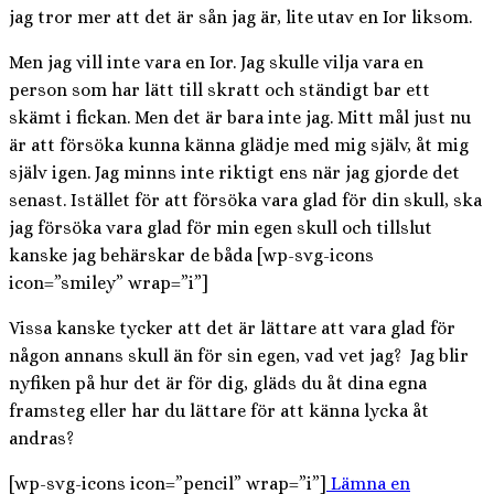
jag tror mer att det är sån jag är, lite utav en Ior liksom.
Men jag vill inte vara en Ior. Jag skulle vilja vara en
person som har lätt till skratt och ständigt bar ett
skämt i fickan. Men det är bara inte jag. Mitt mål just nu
är att försöka kunna känna glädje med mig själv, åt mig
själv igen. Jag minns inte riktigt ens när jag gjorde det
senast. Istället för att försöka vara glad för din skull, ska
jag försöka vara glad för min egen skull och tillslut
kanske jag behärskar de båda [wp-svg-icons
icon=”smiley” wrap=”i”]
Vissa kanske tycker att det är lättare att vara glad för
någon annans skull än för sin egen, vad vet jag? Jag blir
nyfiken på hur det är för dig, gläds du åt dina egna
framsteg eller har du lättare för att känna lycka åt
andras?
[wp-svg-icons icon=”pencil” wrap=”i”]
Lämna en