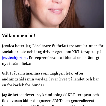
Välkommen hit!
Jessica heter jag. Föreläsare & författare som brinner för
socialt arbete och idag driver eget som KBT-terapeut på
jessicahjert.se.
Entreprenörsanda i blodet och ständigt
nya ideér i fickan.
Gift tvåbarnsmamma som dagligen letar efter
andningshål i min vardag, lever livet på landet och har
en förkärlek för hundar.
Jag är beteendevetare, kriminolog & KBT-terapeut och
fick i vuxen ålder diagnosen ADHD och generaliserat