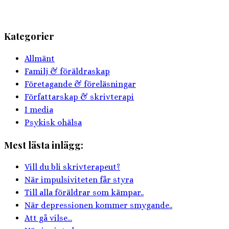
Kategorier
Allmänt
Familj & föräldraskap
Företagande & föreläsningar
Författarskap & skrivterapi
I media
Psykisk ohälsa
Mest lästa inlägg:
Vill du bli skrivterapeut?
När impulsiviteten får styra
Till alla föräldrar som kämpar..
När depressionen kommer smygande..
Att gå vilse...