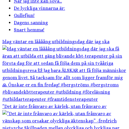
När jag inte kan sova...
De lyckliga vinnarna är:
Gullefjun!
Dagens sanning
Snart hemma!
Idag väntar en låååång utbildningsdag där jag ska
”Det är inte frånvaro av kärlek, utan frånvaro av