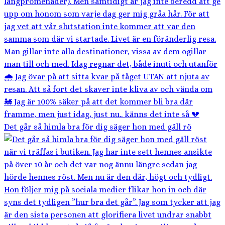
Det går så himla bra för dig säger hon med gäll rö