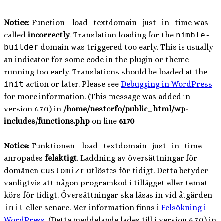
Notice
: Function _load_textdomain_just_in_time was
called
incorrectly
. Translation loading for the
nimble-
builder
domain was triggered too early. This is usually
an indicator for some code in the plugin or theme
running too early. Translations should be loaded at the
init
action or later. Please see
Debugging in WordPress
for more information. (This message was added in
version 6.7.0.) in
/home/nestorfo/public_html/wp-
includes/functions.php
on line
6170
Notice
: Funktionen _load_textdomain_just_in_time
anropades
felaktigt
. Laddning av översättningar för
domänen
customizr
utlöstes för tidigt. Detta betyder
vanligtvis att någon programkod i tillägget eller temat
körs för tidigt. Översättningar ska läsas in vid åtgärden
init
eller senare. Mer information finns i
Felsökning i
WordPress
. (Detta meddelande lades till i version 6.7.0.) in