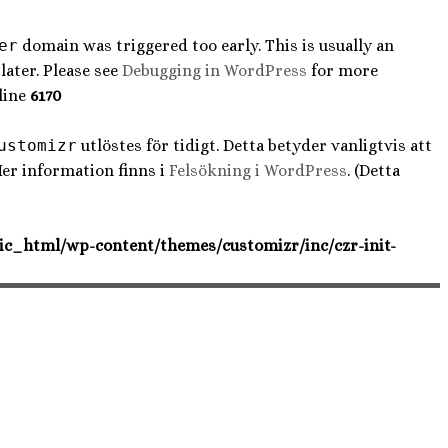
er
domain was triggered too early. This is usually an
later. Please see
Debugging in WordPress
for more
line
6170
ustomizr
utlöstes för tidigt. Detta betyder vanligtvis att
Mer information finns i
Felsökning i WordPress
. (Detta
ic_html/wp-content/themes/customizr/inc/czr-init-