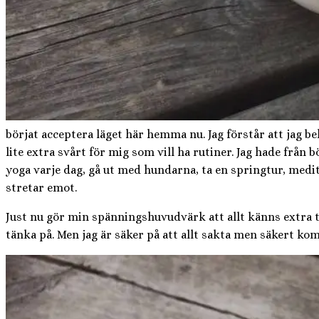
börjat acceptera läget här hemma nu. Jag förstår att jag 
lite extra svårt för mig som vill ha rutiner. Jag hade från 
yoga varje dag, gå ut med hundarna, ta en springtur, medit
stretar emot.
Just nu gör min spänningshuvudvärk att allt känns extra t
tänka på. Men jag är säker på att allt sakta men säkert ko