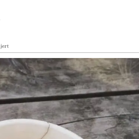
…
hjert