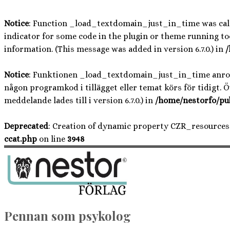
Notice
: Function _load_textdomain_just_in_time was ca
indicator for some code in the plugin or theme running too
information. (This message was added in version 6.7.0.) in
/
Notice
: Funktionen _load_textdomain_just_in_time anr
någon programkod i tillägget eller temat körs för tidigt. 
meddelande lades till i version 6.7.0.) in
/home/nestorfo/pu
Deprecated
: Creation of dynamic property CZR_resources
ccat.php
on line
3948
Hoppa
till
innehåll
Pennan som psykolog