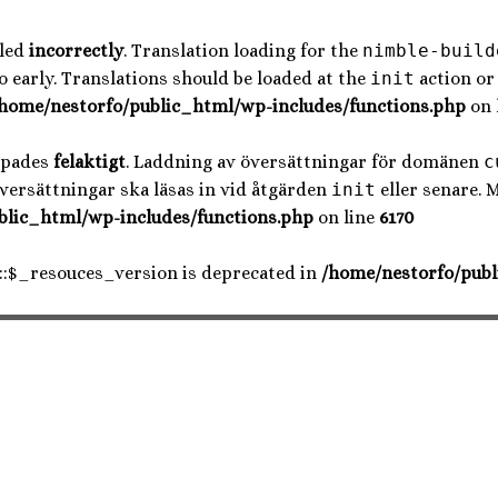
lled
incorrectly
. Translation loading for the
nimble-build
 early. Translations should be loaded at the
init
action or 
home/nestorfo/public_html/wp-includes/functions.php
on 
opades
felaktigt
. Laddning av översättningar för domänen
c
Översättningar ska läsas in vid åtgärden
init
eller senare. 
blic_html/wp-includes/functions.php
on line
6170
::$_resouces_version is deprecated in
/home/nestorfo/publ