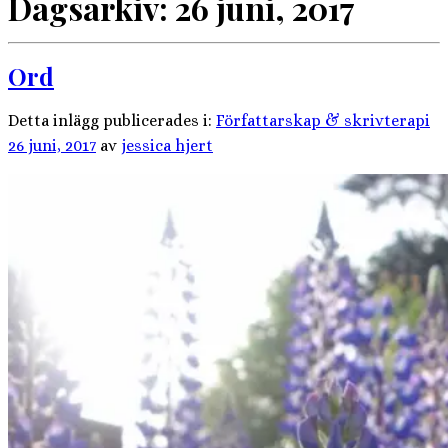
Dagsarkiv:
26 juni, 2017
Ord
Detta inlägg publicerades i:
Författarskap & skrivterapi
26 juni, 2017
av
jessica hjert