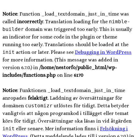
Notice
: Function _load_textdomain_just_in_time was
called
incorrectly
. Translation loading for the
nimble-
builder
domain was triggered too early. This is usually
an indicator for some code in the plugin or theme
running too early. Translations should be loaded at the
init
action or later. Please see
Debugging in WordPress
for more information. (This message was added in
version 6.7.0.) in
/home/nestorfo/public_html/wp-
includes/functions.php
on line
6170
Notice
: Funktionen _load_textdomain_just_in_time
anropades
felaktigt
. Laddning av översättningar för
domänen
customizr
utlöstes för tidigt. Detta betyder
vanligtvis att någon programkod i tillägget eller temat
körs för tidigt. Översättningar ska läsas in vid åtgärden
init
eller senare. Mer information finns i
Felsökning i
WordPress
. (Detta meddelande lades till i version 6.7.0.) in