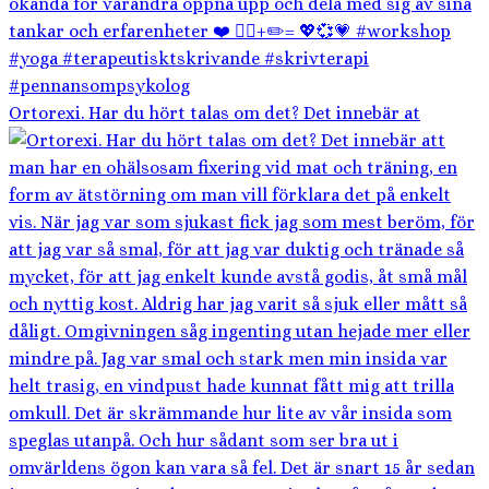
Ortorexi. Har du hört talas om det? Det innebär at