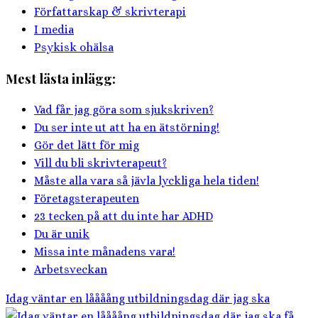
Författarskap & skrivterapi
I media
Psykisk ohälsa
Mest lästa inlägg:
Vad får jag göra som sjukskriven?
Du ser inte ut att ha en ätstörning!
Gör det lätt för mig
Vill du bli skrivterapeut?
Måste alla vara så jävla lyckliga hela tiden!
Företagsterapeuten
23 tecken på att du inte har ADHD
Du är unik
Missa inte månadens vara!
Arbetsveckan
Idag väntar en låååång utbildningsdag där jag ska