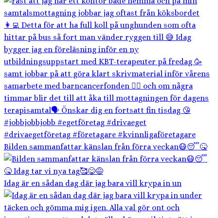
Bilden sammanfattar känslan från förra veckan😷😴🤒
Idag är en sådan dag där jag bara vill krypa in un