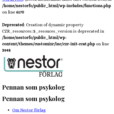
/home/nestorfo/public_html/wp-includes/functions.php
on line
6170
Deprecated
: Creation of dynamic property
CZR_resources::$_resouces_version is deprecated in
/home/nestorfo/public_html/wp-
content/themes/customizr/inc/czr-init-ccat.php
on line
3948
Hoppa
till
innehåll
Pennan som psykolog
Pennan som psykolog
Om Nestor förlag