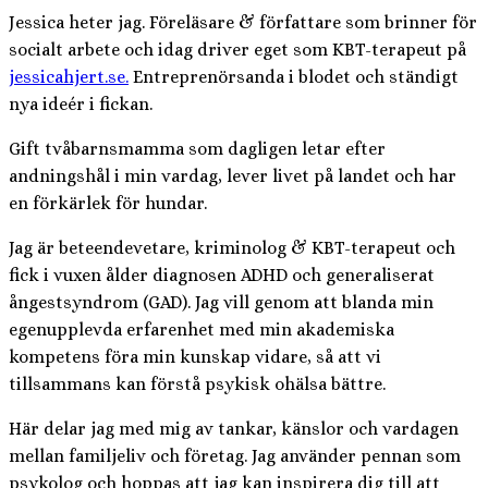
Jessica heter jag. Föreläsare & författare som brinner för
socialt arbete och idag driver eget som KBT-terapeut på
jessicahjert.se.
Entreprenörsanda i blodet och ständigt
nya ideér i fickan.
Gift tvåbarnsmamma som dagligen letar efter
andningshål i min vardag, lever livet på landet och har
en förkärlek för hundar.
Jag är beteendevetare, kriminolog & KBT-terapeut och
fick i vuxen ålder diagnosen ADHD och generaliserat
ångestsyndrom (GAD). Jag vill genom att blanda min
egenupplevda erfarenhet med min akademiska
kompetens föra min kunskap vidare, så att vi
tillsammans kan förstå psykisk ohälsa bättre.
Här delar jag med mig av tankar, känslor och vardagen
mellan familjeliv och företag. Jag använder pennan som
psykolog och hoppas att jag kan inspirera dig till att