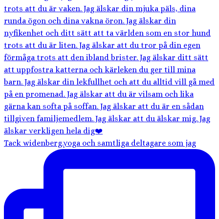
Tack widenberg.yoga och samtliga deltagare som jag