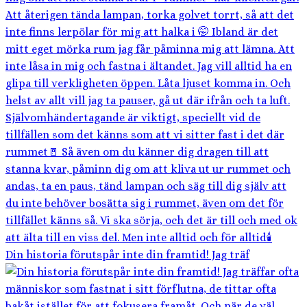
Din historia förutspår inte din framtid! Jag träf