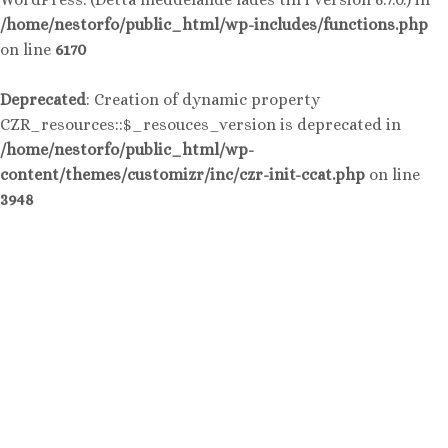
/home/nestorfo/public_html/wp-includes/functions.php
on line
6170
Deprecated
: Creation of dynamic property
CZR_resources::$_resouces_version is deprecated in
/home/nestorfo/public_html/wp-
content/themes/customizr/inc/czr-init-ccat.php
on line
3948
Hoppa
till
innehåll