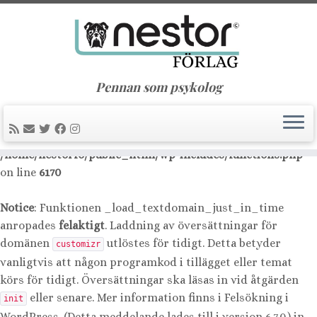
Notice
: Function _load_textdomain_just_in_time was
called
incorrectly
. Translation loading for the
nimble-
domain was triggered too early. This is usually an
builder
indicator for some code in the plugin or theme running too
Pennan som psykolog
early. Translations should be loaded at the
action or
init
later. Please see
Debugging in WordPress
for more
information. (This message was added in version 6.7.0.) in
/home/nestorfo/public_html/wp-includes/functions.php
on line
6170
Notice
: Funktionen _load_textdomain_just_in_time
anropades
felaktigt
. Laddning av översättningar för
domänen
utlöstes för tidigt. Detta betyder
customizr
vanligtvis att någon programkod i tillägget eller temat
körs för tidigt. Översättningar ska läsas in vid åtgärden
eller senare. Mer information finns i
Felsökning i
init
WordPress
. (Detta meddelande lades till i version 6.7.0.) in