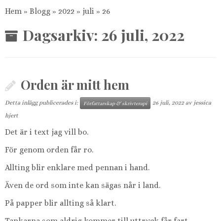
Hem
»
Blogg
»
2022
»
juli
»
26
Dagsarkiv:
26 juli, 2022
Orden är mitt hem
Detta inlägg publicerades i:
26 juli, 2022
av
jessica
Författarskap & skrivterapi
hjert
Det är i text jag vill bo.
För genom orden får ro.
Allting blir enklare med pennan i hand.
Även de ord som inte kan sägas når i land.
På papper blir allting så klart.
Tankarna som aldrig kommer till uttryck får fart.