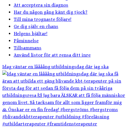
Att acceptera sin diagnos
Har du någon gång känt dig tjock?
Till mina trognaste följare!
Ge dig själv en chans
Helgens hjältar!
Påminnelse
Tillsammans
Använd listor för att rensa ditt inre
Idag väntar en låååång utbildningsdag där jag ska