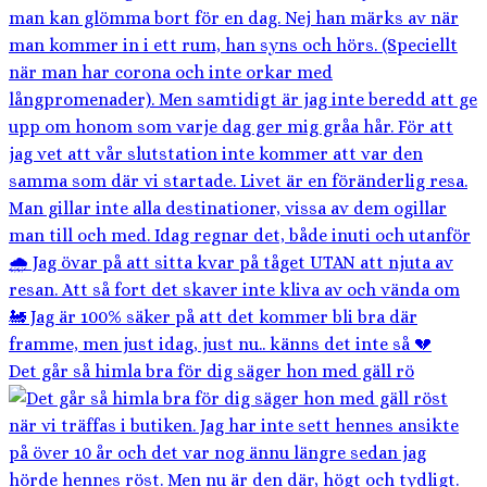
Det går så himla bra för dig säger hon med gäll rö