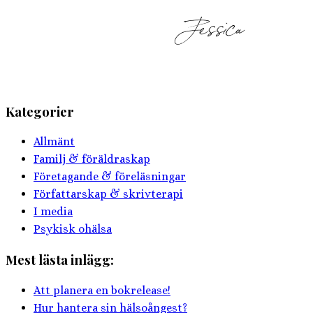
Kategorier
Allmänt
Familj & föräldraskap
Företagande & föreläsningar
Författarskap & skrivterapi
I media
Psykisk ohälsa
Mest lästa inlägg:
Att planera en bokrelease!
Hur hantera sin hälsoångest?