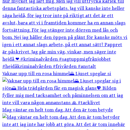
Vaknar upp till en rosa himmel🌄 Ljuset speglar si
Idag väntar en helt tom dag. Att den är tom betyde