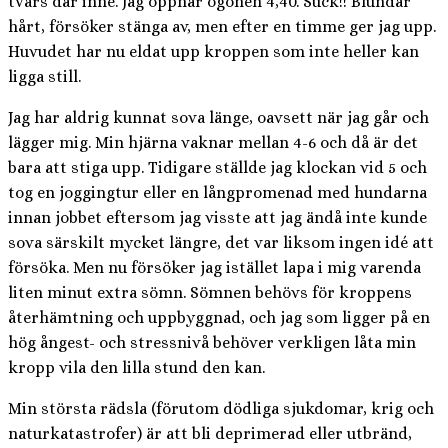
tvärs där inne. Jag öppnar ögonen 4,40. Suck!! Blundar
hårt, försöker stänga av, men efter en timme ger jag upp.
Huvudet har nu eldat upp kroppen som inte heller kan
ligga still.
Jag har aldrig kunnat sova länge, oavsett när jag går och
lägger mig. Min hjärna vaknar mellan 4-6 och då är det
bara att stiga upp. Tidigare ställde jag klockan vid 5 och
tog en joggingtur eller en långpromenad med hundarna
innan jobbet eftersom jag visste att jag ändå inte kunde
sova särskilt mycket längre, det var liksom ingen idé att
försöka. Men nu försöker jag istället lapa i mig varenda
liten minut extra sömn. Sömnen behövs för kroppens
återhämtning och uppbyggnad, och jag som ligger på en
hög ångest- och stressnivå behöver verkligen låta min
kropp vila den lilla stund den kan.
Min största rädsla (förutom dödliga sjukdomar, krig och
naturkatastrofer) är att bli deprimerad eller utbränd,