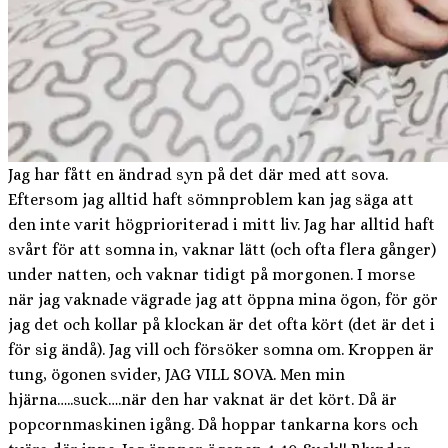
Jag har fått en ändrad syn på det där med att sova.
Eftersom jag alltid haft sömnproblem kan jag säga att
den inte varit högprioriterad i mitt liv. Jag har alltid haft
svårt för att somna in, vaknar lätt (och ofta flera gånger)
under natten, och vaknar tidigt på morgonen. I morse
när jag vaknade vägrade jag att öppna mina ögon, för gör
jag det och kollar på klockan är det ofta kört (det är det i
för sig ändå). Jag vill och försöker somna om. Kroppen är
tung, ögonen svider, JAG VILL SOVA. Men min
hjärna…..suck….när den har vaknat är det kört. Då är
popcornmaskinen igång. Då hoppar tankarna kors och