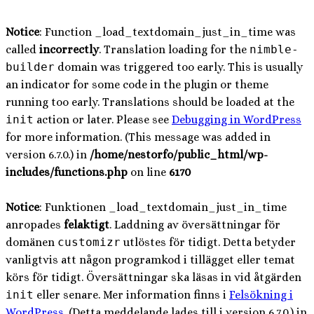
Notice
: Function _load_textdomain_just_in_time was
called
incorrectly
. Translation loading for the
nimble-
builder
domain was triggered too early. This is usually
an indicator for some code in the plugin or theme
running too early. Translations should be loaded at the
init
action or later. Please see
Debugging in WordPress
for more information. (This message was added in
version 6.7.0.) in
/home/nestorfo/public_html/wp-
includes/functions.php
on line
6170
Notice
: Funktionen _load_textdomain_just_in_time
anropades
felaktigt
. Laddning av översättningar för
domänen
customizr
utlöstes för tidigt. Detta betyder
vanligtvis att någon programkod i tillägget eller temat
körs för tidigt. Översättningar ska läsas in vid åtgärden
init
eller senare. Mer information finns i
Felsökning i
WordPress
. (Detta meddelande lades till i version 6.7.0.) in