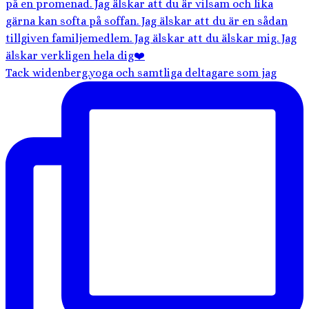
Tack widenberg.yoga och samtliga deltagare som jag