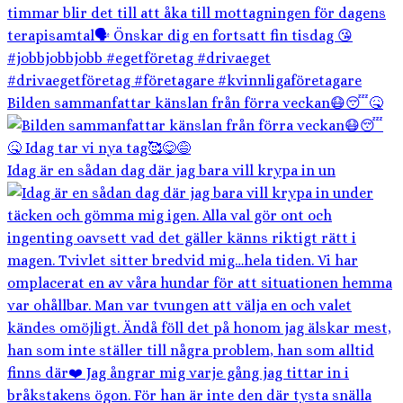
Bilden sammanfattar känslan från förra veckan😷😴🤒
Idag är en sådan dag där jag bara vill krypa in un