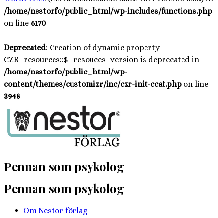
/home/nestorfo/public_html/wp-includes/functions.php
on line
6170
Deprecated
: Creation of dynamic property
CZR_resources::$_resouces_version is deprecated in
/home/nestorfo/public_html/wp-
content/themes/customizr/inc/czr-init-ccat.php
on line
3948
Hoppa
till
innehåll
Pennan som psykolog
Pennan som psykolog
Om Nestor förlag