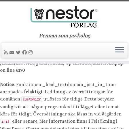
Notice
: Function _load_textdomain_just_in_time was
called
incorrectly
. Translation loading for the
nimble-
domain was triggered too early. This is usually an
builder
indicator for some code in the plugin or theme running too
Pennan som psykolog
early. Translations should be loaded at the
action or
init
later. Please see
Debugging in WordPress
for more
information. (This message was added in version 6.7.0.) in
/home/nestorfo/public_html/wp-includes/functions.php
on line
6170
Notice
: Funktionen _load_textdomain_just_in_time
anropades
felaktigt
. Laddning av översättningar för
domänen
utlöstes för tidigt. Detta betyder
customizr
vanligtvis att någon programkod i tillägget eller temat
körs för tidigt. Översättningar ska läsas in vid åtgärden
eller senare. Mer information finns i
Felsökning i
init
WordPress
. (Detta meddelande lades till i version 6.7.0.) in