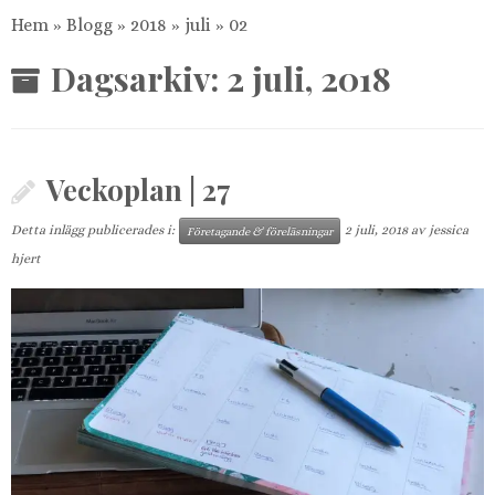
Hem
»
Blogg
»
2018
»
juli
»
02
Dagsarkiv:
2 juli, 2018
Veckoplan | 27
Detta inlägg publicerades i:
2 juli, 2018
av
jessica
Företagande & föreläsningar
hjert