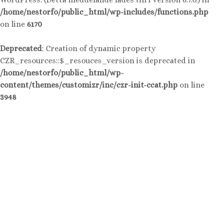
/home/nestorfo/public_html/wp-includes/functions.php
on line
6170
Deprecated
: Creation of dynamic property
CZR_resources::$_resouces_version is deprecated in
/home/nestorfo/public_html/wp-
content/themes/customizr/inc/czr-init-ccat.php
on line
3948
Hoppa
till
innehåll