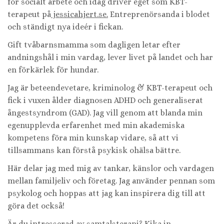
för socialt arbete och idag driver eget som KBT-
terapeut på
jessicahjert.se.
Entreprenörsanda i blodet
och ständigt nya ideér i fickan.
Gift tvåbarnsmamma som dagligen letar efter
andningshål i min vardag, lever livet på landet och har
en förkärlek för hundar.
Jag är beteendevetare, kriminolog & KBT-terapeut och
fick i vuxen ålder diagnosen ADHD och generaliserat
ångestsyndrom (GAD). Jag vill genom att blanda min
egenupplevda erfarenhet med min akademiska
kompetens föra min kunskap vidare, så att vi
tillsammans kan förstå psykisk ohälsa bättre.
Här delar jag med mig av tankar, känslor och vardagen
mellan familjeliv och företag. Jag använder pennan som
psykolog och hoppas att jag kan inspirera dig till att
göra det också!
Är du intresserad av samtalsterapi? Kika in