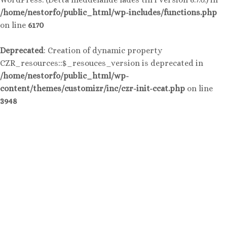
/home/nestorfo/public_html/wp-includes/functions.php
on line
6170
Deprecated
: Creation of dynamic property
CZR_resources::$_resouces_version is deprecated in
/home/nestorfo/public_html/wp-
content/themes/customizr/inc/czr-init-ccat.php
on line
3948
Hoppa
till
innehåll