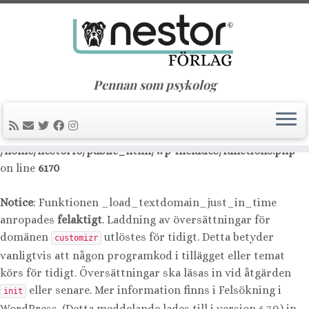
Notice
: Function _load_textdomain_just_in_time was
called
incorrectly
. Translation loading for the
nimble-
domain was triggered too early. This is usually an
builder
indicator for some code in the plugin or theme running too
Pennan som psykolog
early. Translations should be loaded at the
action or
init
later. Please see
Debugging in WordPress
for more
information. (This message was added in version 6.7.0.) in
/home/nestorfo/public_html/wp-includes/functions.php
on line
6170
Notice
: Funktionen _load_textdomain_just_in_time
anropades
felaktigt
. Laddning av översättningar för
domänen
utlöstes för tidigt. Detta betyder
customizr
vanligtvis att någon programkod i tillägget eller temat
körs för tidigt. Översättningar ska läsas in vid åtgärden
eller senare. Mer information finns i
Felsökning i
init
WordPress
. (Detta meddelande lades till i version 6.7.0.) in