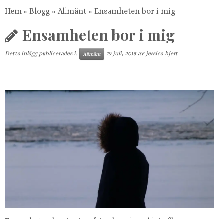
Hem
»
Blogg
»
Allmänt
»
Ensamheten bor i mig
Ensamheten bor i mig
Detta inlägg publicerades i:
19 juli, 2015
av
jessica hjert
Allmänt