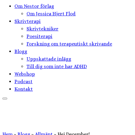
Om Nestor förlag
Om Jessica Hjert Flod
Skrivterapi
Skrivtekniker
Poesiterapi
Forskning om terapeutiskt skrivande
Blogg
Uppskattade inlägg
Till dig som inte har ADHD
Webshop
Podcast
Kontakt
Hem
»
Blogg
»
Allmänt
»
Hej December!