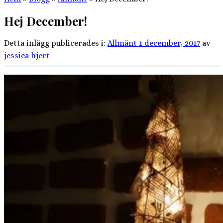
Hej December!
Detta inlägg publicerades i:
Allmänt
1 december, 2017
av
jessica hjert