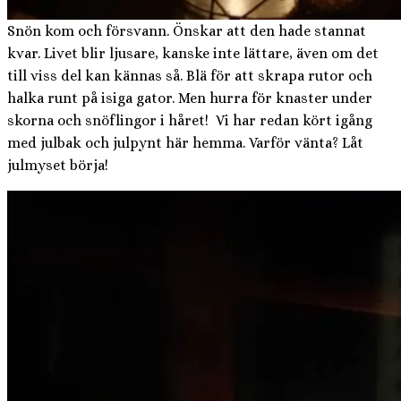
Snön kom och försvann. Önskar att den hade stannat
kvar. Livet blir ljusare, kanske inte lättare, även om det
till viss del kan kännas så. Blä för att skrapa rutor och
halka runt på isiga gator. Men hurra för knaster under
skorna och snöflingor i håret! Vi har redan kört igång
med julbak och julpynt här hemma. Varför vänta? Låt
julmyset börja!