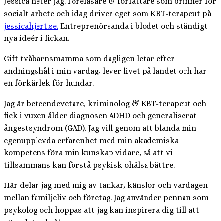
Jessica heter jag. Föreläsare & författare som brinner för
socialt arbete och idag driver eget som KBT-terapeut på
jessicahjert.se.
Entreprenörsanda i blodet och ständigt
nya ideér i fickan.
Gift tvåbarnsmamma som dagligen letar efter
andningshål i min vardag, lever livet på landet och har
en förkärlek för hundar.
Jag är beteendevetare, kriminolog & KBT-terapeut och
fick i vuxen ålder diagnosen ADHD och generaliserat
ångestsyndrom (GAD). Jag vill genom att blanda min
egenupplevda erfarenhet med min akademiska
kompetens föra min kunskap vidare, så att vi
tillsammans kan förstå psykisk ohälsa bättre.
Här delar jag med mig av tankar, känslor och vardagen
mellan familjeliv och företag. Jag använder pennan som
psykolog och hoppas att jag kan inspirera dig till att