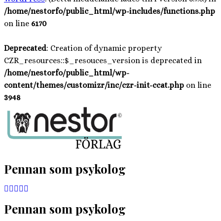
/home/nestorfo/public_html/wp-includes/functions.php
on line
6170
Deprecated
: Creation of dynamic property
CZR_resources::$_resouces_version is deprecated in
/home/nestorfo/public_html/wp-
content/themes/customizr/inc/czr-init-ccat.php
on line
3948
Hoppa
till
innehåll
Pennan som psykolog
Pennan som psykolog