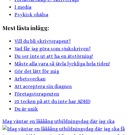
I media
Psykisk ohälsa
Mest lästa inlägg:
Vill du bli skrivterapeut?
Vad får jag göra som sjukskriven?
Du ser inte ut att ha en ätstörning!
Måste alla vara så jävla lyckliga hela tiden!
Gör det lätt för mig
Arbetsveckan
Att acceptera sin diagnos
Företagsterapeuten
23 tecken på att du inte har ADHD
Du är unik
Idag väntar en låååång utbildningsdag där jag ska