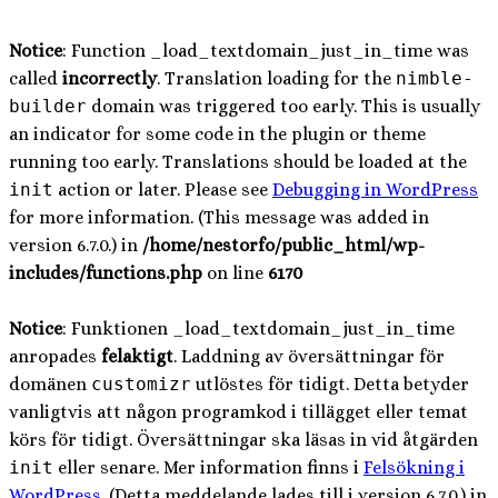
Notice
: Function _load_textdomain_just_in_time was
called
incorrectly
. Translation loading for the
nimble-
builder
domain was triggered too early. This is usually
an indicator for some code in the plugin or theme
running too early. Translations should be loaded at the
init
action or later. Please see
Debugging in WordPress
for more information. (This message was added in
version 6.7.0.) in
/home/nestorfo/public_html/wp-
includes/functions.php
on line
6170
Notice
: Funktionen _load_textdomain_just_in_time
anropades
felaktigt
. Laddning av översättningar för
domänen
customizr
utlöstes för tidigt. Detta betyder
vanligtvis att någon programkod i tillägget eller temat
körs för tidigt. Översättningar ska läsas in vid åtgärden
init
eller senare. Mer information finns i
Felsökning i
WordPress
. (Detta meddelande lades till i version 6.7.0.) in