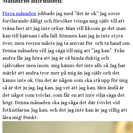
Månadens affirmation:
Förra månaden
jobbade jag med ”det är ok”. Jag sover
fortfarande dåligt och försöker tvinga mig själv till att
träna fast att jag inte orkar. Man vill liksom ge det man
kan till hjärnan i alla fall. Sömnen kan jag ju inte styra
över, men resten måste jag ta ansvar för och ta hand om.
Denna månaden vill jag säga till mig att ”jag kan”. Från
andra får jag höra att jag är så himla duktig och
självsäker men inom mig känns det inte alls så. Jag har
märkt att andra tror mer på mig än jag själv och det
känns inte ok. Om det är någon som ska stå upp för mig
så är det ju jag. Jag kan, jag vet att jag kan. Men ändå är
det något som tvivlar, som får en att inte vilja säga det
högt. Denna månaden ska jag såga det där tvivlet vid
fotknölarna. Jag kan, och det jag inte kan är jag villig att
lära mig! Punkt.