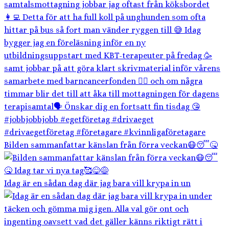
Bilden sammanfattar känslan från förra veckan😷😴🤒
Idag är en sådan dag där jag bara vill krypa in un