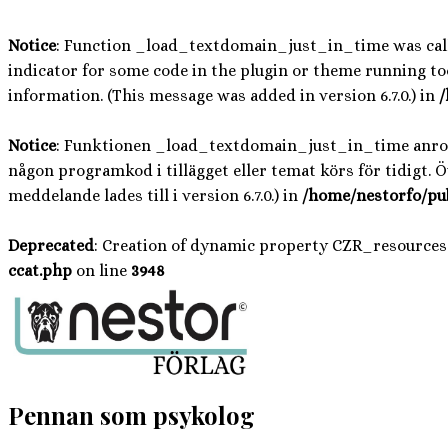
Notice
: Function _load_textdomain_just_in_time was ca
indicator for some code in the plugin or theme running too
information. (This message was added in version 6.7.0.) in
/
Notice
: Funktionen _load_textdomain_just_in_time anr
någon programkod i tillägget eller temat körs för tidigt. 
meddelande lades till i version 6.7.0.) in
/home/nestorfo/pu
Deprecated
: Creation of dynamic property CZR_resources
ccat.php
on line
3948
Hoppa
till
innehåll
Pennan som psykolog