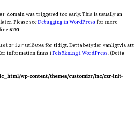
er
domain was triggered too early. This is usually an
later. Please see
Debugging in WordPress
for more
line
6170
ustomizr
utlöstes för tidigt. Detta betyder vanligtvis att
Mer information finns i
Felsökning i WordPress
. (Detta
ic_html/wp-content/themes/customizr/inc/czr-init-