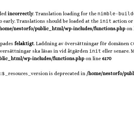
lled
incorrectly
. Translation loading for the
nimble-build
 early. Translations should be loaded at the
init
action or 
home/nestorfo/public_html/wp-includes/functions.php
on 
opades
felaktigt
. Laddning av översättningar för domänen
c
Översättningar ska läsas in vid åtgärden
init
eller senare. 
blic_html/wp-includes/functions.php
on line
6170
::$_resouces_version is deprecated in
/home/nestorfo/publ