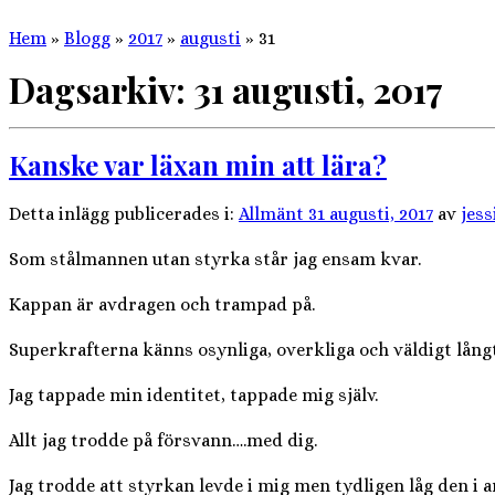
Hem
»
Blogg
»
2017
»
augusti
»
31
Dagsarkiv:
31 augusti, 2017
Kanske var läxan min att lära?
Detta inlägg publicerades i:
Allmänt
31 augusti, 2017
av
jess
Som stålmannen utan styrka står jag ensam kvar.
Kappan är avdragen och trampad på.
Superkrafterna känns osynliga, overkliga och väldigt långt
Jag tappade min identitet, tappade mig själv.
Allt jag trodde på försvann….med dig.
Jag trodde att styrkan levde i mig men tydligen låg den i a