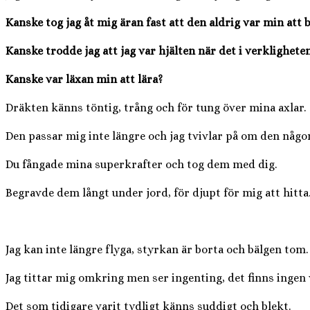
Kanske tog jag åt mig äran fast att den aldrig var min att 
Kanske trodde jag att jag var hjälten när det i verklighete
Kanske var läxan min att lära?
Dräkten känns töntig, trång och för tung över mina axlar.
Den passar mig inte längre och jag tvivlar på om den någon
Du fångade mina superkrafter och tog dem med dig.
Begravde dem långt under jord, för djupt för mig att hitta
Jag kan inte längre flyga, styrkan är borta och bälgen tom.
Jag tittar mig omkring men ser ingenting, det finns ingen v
Det som tidigare varit tydligt känns suddigt och blekt.