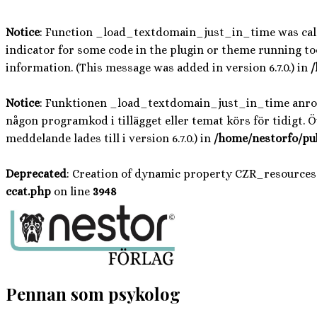
Notice
: Function _load_textdomain_just_in_time was ca
indicator for some code in the plugin or theme running too
information. (This message was added in version 6.7.0.) in
/
Notice
: Funktionen _load_textdomain_just_in_time anr
någon programkod i tillägget eller temat körs för tidigt. 
meddelande lades till i version 6.7.0.) in
/home/nestorfo/pu
Deprecated
: Creation of dynamic property CZR_resources
ccat.php
on line
3948
Hoppa
till
innehåll
Pennan som psykolog