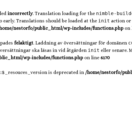
lled
incorrectly
. Translation loading for the
nimble-build
 early. Translations should be loaded at the
init
action or 
home/nestorfo/public_html/wp-includes/functions.php
on 
opades
felaktigt
. Laddning av översättningar för domänen
c
Översättningar ska läsas in vid åtgärden
init
eller senare. 
blic_html/wp-includes/functions.php
on line
6170
::$_resouces_version is deprecated in
/home/nestorfo/publ