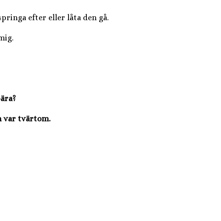
pringa efter eller låta den gå.
mig.
bära?
n var tvärtom.