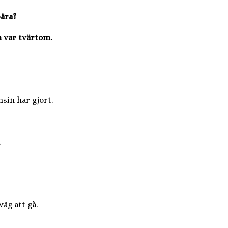
bära?
n var tvärtom.
sin har gjort.
.
äg att gå.