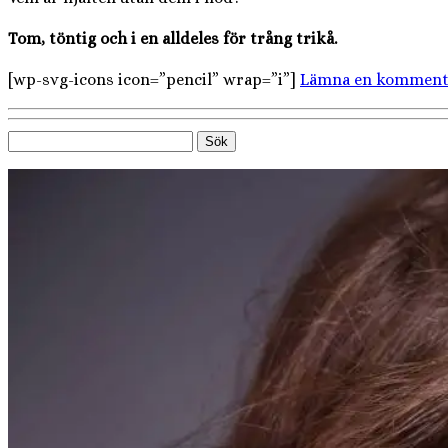
Tom, töntig och i en alldeles för trång trikå.
[wp-svg-icons icon=”pencil” wrap=”i”]
Lämna en komment
Sök
efter: