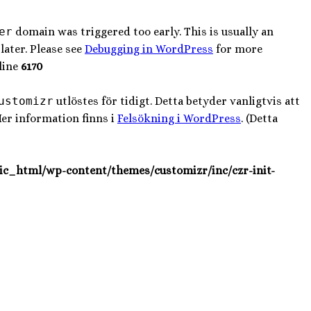
er
domain was triggered too early. This is usually an
later. Please see
Debugging in WordPress
for more
line
6170
ustomizr
utlöstes för tidigt. Detta betyder vanligtvis att
Mer information finns i
Felsökning i WordPress
. (Detta
ic_html/wp-content/themes/customizr/inc/czr-init-