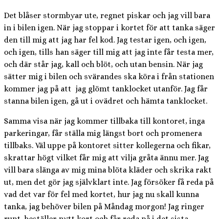
Det blåser stormbyar ute, regnet piskar och jag vill bara
in i bilen igen. När jag stoppar i kortet för att tanka säger
den till mig att jag har fel kod. Jag testar igen, och igen,
och igen, tills han säger till mig att jag inte får testa mer,
och där står jag, kall och blöt, och utan bensin. När jag
sätter mig i bilen och svärandes ska köra i från stationen
kommer jag på att jag glömt tanklocket utanför. Jag får
stanna bilen igen, gå ut i ovädret och hämta tanklocket.
Samma visa när jag kommer tillbaka till kontoret, inga
parkeringar, får ställa mig längst bort och promenera
tillbaks. Väl uppe på kontoret sitter kollegerna och fikar,
skrattar högt vilket får mig att vilja gråta ännu mer. Jag
vill bara slänga av mig mina blöta kläder och skrika rakt
ut, men det gör jag självklart inte. Jag försöker få reda på
vad det var för fel med kortet, hur jag nu skall kunna
tanka, jag behöver bilen på Måndag morgon! Jag ringer
runt, beställer nytt kort och får reda på i det sista