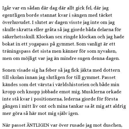
Igår var en sådan där dag där allt gick fel, där jag
egentligen borde stannat kvar i sängen med täcket
överhuvudet. I slutet av dagen visste jag inte om jag
skulle skratta eller gråta så jag gjorde båda delarna för
säkerhetsskull. Klockan sex ringde klockan och jag hade
bokat in ett yogapass på gymmet. Som vanligt är ett
träningspass det sista men känner för som nyvaken,
men om möjligt var jag än mindre sugen denna dagen.
Sonen visade sig ha feber så jag fick jäkta med dottern
till skolan innan jag slutligen for till gymmet. Passet
kändes som det värsta i världshistorien och både min
kropp och knopp jobbade emot mig. Musklerna orkade
inte stå kvar i positionerna, lederna gjorde för första
gången i mitt liv ont och mina tankar sa åt mig att aldrig
mer göra så här mot mig själv igen.
När passet ÄNTLIGEN var över rusade jag mot duschen,