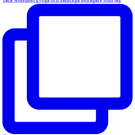
Tack widenberg.yoga och samtliga deltagare som jag