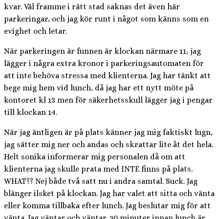
kvar. Väl framme i rätt stad saknas det även här
parkeringar, och jag kör runt i något som känns som en
evighet och letar.
När parkeringen är funnen är klockan närmare 11, jag
lägger i några extra kronor i parkeringsautomaten för
att inte behöva stressa med klienterna. Jag har tänkt att
bege mig hem vid lunch, då jag har ett nytt möte på
kontoret kl 13 men för säkerhetsskull lägger jag i pengar
till klockan 14.
När jag äntligen är på plats känner jag mig faktiskt lugn,
jag sätter mig ner och andas och skrattar lite åt det hela.
Helt sonika informerar mig personalen då om att
klienterna jag skulle prata med INTE finns på plats.
WHAT?? Nej både två satt nu i andra samtal. Suck. Jag
blänger ilsket på klockan. Jag har valet att sitta och vänta
eller komma tillbaka efter lunch. Jag beslutar mig för att
vänta. Jag väntar och väntar. 20 minuter innan lunch är