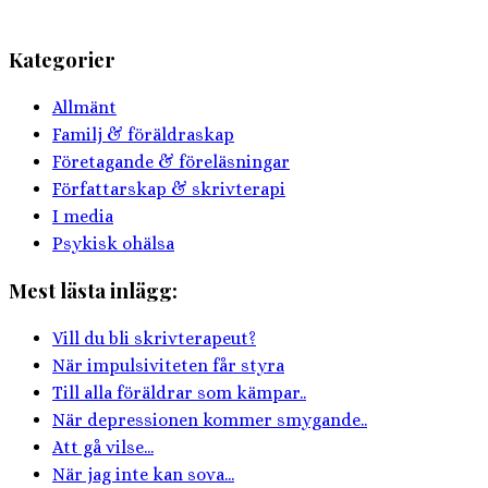
Kategorier
Allmänt
Familj & föräldraskap
Företagande & föreläsningar
Författarskap & skrivterapi
I media
Psykisk ohälsa
Mest lästa inlägg:
Vill du bli skrivterapeut?
När impulsiviteten får styra
Till alla föräldrar som kämpar..
När depressionen kommer smygande..
Att gå vilse...
När jag inte kan sova...