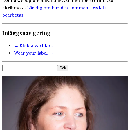
Denna webbplats använder Akismet för att minska
skräppost.
Lär dig om hur din kommentarsdata
bearbetas
.
Inläggsnavigering
←
Skilda världar…
Wear your label
→
Sök
efter: