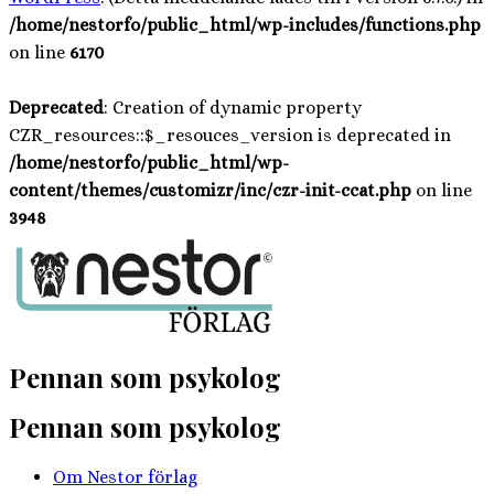
/home/nestorfo/public_html/wp-includes/functions.php
on line
6170
Deprecated
: Creation of dynamic property
CZR_resources::$_resouces_version is deprecated in
/home/nestorfo/public_html/wp-
content/themes/customizr/inc/czr-init-ccat.php
on line
3948
Hoppa
till
innehåll
Pennan som psykolog
Pennan som psykolog
Om Nestor förlag