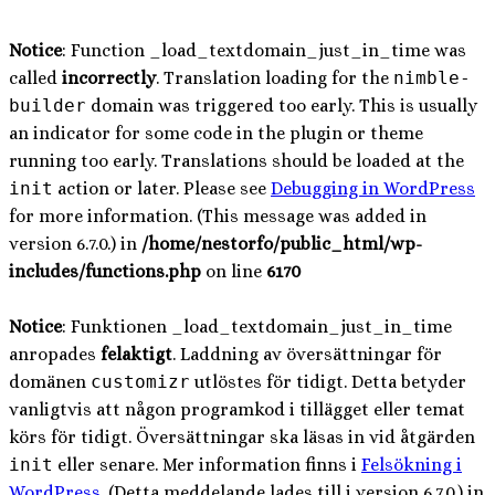
Notice
: Function _load_textdomain_just_in_time was
called
incorrectly
. Translation loading for the
nimble-
builder
domain was triggered too early. This is usually
an indicator for some code in the plugin or theme
running too early. Translations should be loaded at the
init
action or later. Please see
Debugging in WordPress
for more information. (This message was added in
version 6.7.0.) in
/home/nestorfo/public_html/wp-
includes/functions.php
on line
6170
Notice
: Funktionen _load_textdomain_just_in_time
anropades
felaktigt
. Laddning av översättningar för
domänen
customizr
utlöstes för tidigt. Detta betyder
vanligtvis att någon programkod i tillägget eller temat
körs för tidigt. Översättningar ska läsas in vid åtgärden
init
eller senare. Mer information finns i
Felsökning i
WordPress
. (Detta meddelande lades till i version 6.7.0.) in