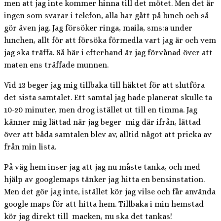
men att jag inte kommer hinna till det mötet. Men det är
ingen som svarar i telefon, alla har gått på lunch och så
gör även jag. Jag försöker ringa, maila, sms:a under
lunchen, allt för att försöka förmedla vart jag är och vem
jag ska träffa. Så här i efterhand är jag förvånad över att
maten ens träffade munnen.
Vid 13 beger jag mig tillbaka till häktet för att slutföra
det sista samtalet. Ett samtal jag hade planerat skulle ta
10-20 minuter, men drog istället ut till en timma. Jag
känner mig lättad när jag beger mig där ifrån, lättad
över att båda samtalen blev av, alltid något att pricka av
från min lista.
På väg hem inser jag att jag nu måste tanka, och med
hjälp av googlemaps tänker jag hitta en bensinstation.
Men det gör jag inte, istället kör jag vilse och får använda
google maps för att hitta hem. Tillbaka i min hemstad
kör jag direkt till macken, nu ska det tankas!