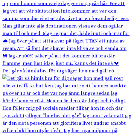
Det går så himla bra för dig säger hon med gäll rö