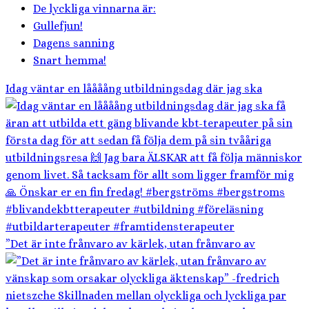
De lyckliga vinnarna är:
Gullefjun!
Dagens sanning
Snart hemma!
Idag väntar en låååång utbildningsdag där jag ska
”Det är inte frånvaro av kärlek, utan frånvaro av