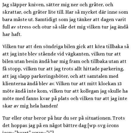
Jag släpper kniven, sätter mig ner och gråter, och
skrattar, och gråter lite till. Har så mycket där inne som
bara måste ut. Samtidigt som jag tänker att dagen varit
full av stress och otur så slår det mig vilken tur jag ändå
har haft.
Vilken tur att den söndriga bilen gick att köra tillbaka så
att jag inte blev stående vid vägkanten, vilken tur att
bilen utan besin ändå bar mig fram och tillbaka utan att
få stopp, vilken tur att jag trots allt hittade parkering,
att jag slapp parkeringsböter, och att samtalen med
klienterna ändå blev av. Vilken tur att mitt klockan 13
möte ändå inte kom, vilken tur att kollegan jag skulle ha
möte med fanns kvar på plats och vilken tur att jag inte
skar av mig hela handen!
Tur eller otur beror på hur du ser på situationen. Trots
det hoppas jag på en något bättre dag [wp-svg-icons
icon=”heart” wrap=”i”]