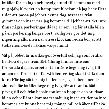
istället för en lugn och mysig stund tillsammans med
mig själv, blev det en kamp mot klockan då jag hade flera
tider att passa på jobbet denna dag. Stressar från
gymmet och inser när jag kommer till jobbet att det inte
finns några parkeringar då jag är sen. Jag får ställa bilen
på en parkering längre bort. Vanligtvis gör det mig
ingenting alls, men när stressklockan redan börjat att
ticka inombords räknas varje minut.
Väl på jobbet är mailkorgen överfull och jag som brukar
ha flera dagars framförhållning hinner inte ens
förbereda dagens arbete utan måste bege mig iväg till
annan ort för att träffa två klienter, jag skall träffa dem
kl 10. När jag sätter mig i bilen ser jag att bensinen är
slut och får istället bege mig iväg för att tanka, både
påväg till och från bensinstationen hoppar och studsar
bilen och vill inte komma framåt. Jag inser att denna inte
kommer att kunna bära mig många mil och åker tillbaka