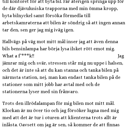
till kontoret för att byta bil. Får återigen springa upp för
de där djävulusiska trapporna med min ömma kropp,
byta bilnyckel samt försöka förmedla till
arbetskamraterna att bilen är söndrig så att ingen annan
tar den, sen ger jag mig iväg igen.
Hallvägs på väg mot mitt mål inser jag att även denna
bils bensinlampa har börja lysa ilsket rött emot mig.
What a f’***k!! Jag
jämrar mig och svär, stressen står mig nu uppe i halsen,
och det är inte så att du kan stanna och tanka bilen på
närmsta station, nej, man kan endast tanka bilen på de
stationer som mitt jobb har avtal med och de
stationerna lyser med sin frånvaro.
Trots den illrödalampan för mig bilen mot mitt mål.
Klockan är nu över tio och jag försöker lugna med mig
med att det är tur i oturen att klienterna trots allt är
inlåsta. Oavsett om jag är sen, så kommer de att finnas