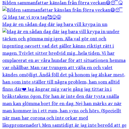
Bilden sammanfattar känslan från förra veckan😷😴🤒
Idag är en sådan dag där jag bara vill krypa in un