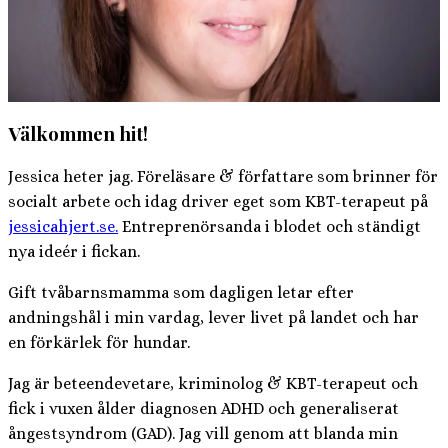
Välkommen hit!
Jessica heter jag. Föreläsare & författare som brinner för
socialt arbete och idag driver eget som KBT-terapeut på
jessicahjert.se.
Entreprenörsanda i blodet och ständigt
nya ideér i fickan.
Gift tvåbarnsmamma som dagligen letar efter
andningshål i min vardag, lever livet på landet och har
en förkärlek för hundar.
Jag är beteendevetare, kriminolog & KBT-terapeut och
fick i vuxen ålder diagnosen ADHD och generaliserat
ångestsyndrom (GAD). Jag vill genom att blanda min