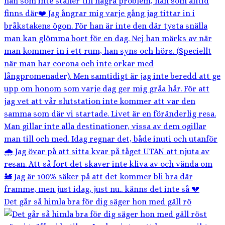
Det går så himla bra för dig säger hon med gäll rö