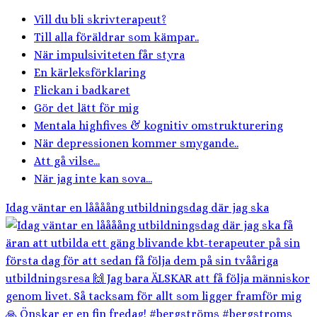
Vill du bli skrivterapeut?
Till alla föräldrar som kämpar..
När impulsiviteten får styra
En kärleksförklaring
Flickan i badkaret
Gör det lätt för mig
Mentala highfives & kognitiv omstrukturering
När depressionen kommer smygande..
Att gå vilse...
När jag inte kan sova...
Idag väntar en låååång utbildningsdag där jag ska