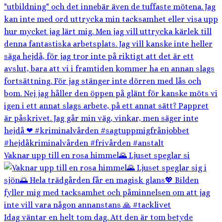
Vaknar upp till en rosa himmel🌄 Ljuset speglar si
Idag väntar en helt tom dag. Att den är tom betyde