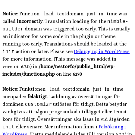
Notice
: Function _load_textdomain_just_in_time was
called
incorrectly
. Translation loading for the
nimble-
builder
domain was triggered too early. This is usually
an indicator for some code in the plugin or theme
running too early. Translations should be loaded at the
init
action or later. Please see
Debugging in WordPress
for more information. (This message was added in
version 6.7.0.) in
/home/nestorfo/public_html/wp-
includes/functions.php
on line
6170
Notice
: Funktionen _load_textdomain_just_in_time
anropades
felaktigt
. Laddning av översättningar för
domänen
customizr
utlöstes för tidigt. Detta betyder
vanligtvis att någon programkod i tillägget eller temat
körs för tidigt. Översättningar ska läsas in vid åtgärden
init
eller senare. Mer information finns i
Felsökning i
WordPress
. (Detta meddelande lades till i version 6.7.0.) in