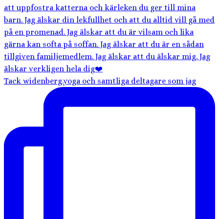
Tack widenberg.yoga och samtliga deltagare som jag