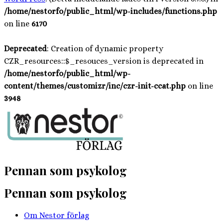
/home/nestorfo/public_html/wp-includes/functions.php
on line
6170
Deprecated
: Creation of dynamic property
CZR_resources::$_resouces_version is deprecated in
/home/nestorfo/public_html/wp-
content/themes/customizr/inc/czr-init-ccat.php
on line
3948
Hoppa
till
innehåll
Pennan som psykolog
Pennan som psykolog
Om Nestor förlag