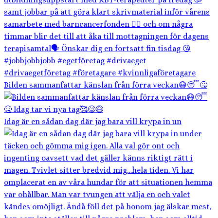
Bilden sammanfattar känslan från förra veckan😷😴🤒
Idag är en sådan dag där jag bara vill krypa in un