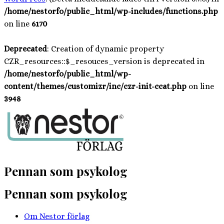
/home/nestorfo/public_html/wp-includes/functions.php
on line
6170
Deprecated
: Creation of dynamic property
CZR_resources::$_resouces_version is deprecated in
/home/nestorfo/public_html/wp-
content/themes/customizr/inc/czr-init-ccat.php
on line
3948
Hoppa
till
innehåll
Pennan som psykolog
Pennan som psykolog
Om Nestor förlag