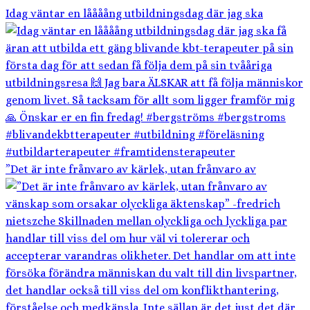
Idag väntar en låååång utbildningsdag där jag ska
”Det är inte frånvaro av kärlek, utan frånvaro av