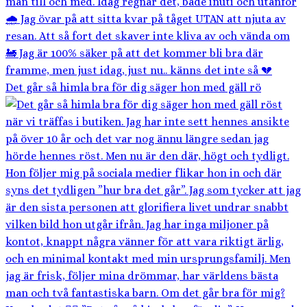
Det går så himla bra för dig säger hon med gäll rö