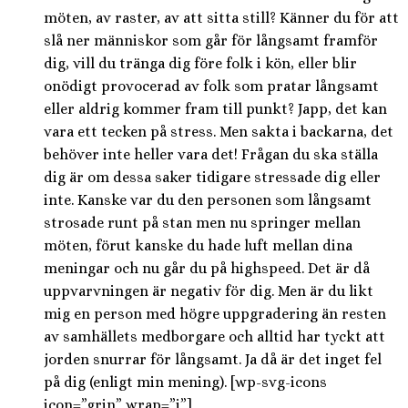
möten, av raster, av att sitta still? Känner du för att
slå ner människor som går för långsamt framför
dig, vill du tränga dig före folk i kön, eller blir
onödigt provocerad av folk som pratar långsamt
eller aldrig kommer fram till punkt? Japp, det kan
vara ett tecken på stress. Men sakta i backarna, det
behöver inte heller vara det! Frågan du ska ställa
dig är om dessa saker tidigare stressade dig eller
inte. Kanske var du den personen som långsamt
strosade runt på stan men nu springer mellan
möten, förut kanske du hade luft mellan dina
meningar och nu går du på highspeed. Det är då
uppvarvningen är negativ för dig. Men är du likt
mig en person med högre uppgradering än resten
av samhällets medborgare och alltid har tyckt att
jorden snurrar för långsamt. Ja då är det inget fel
på dig (enligt min mening). [wp-svg-icons
icon=”grin” wrap=”i”]