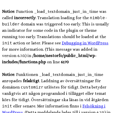
Notice
: Function _load_textdomain_just_in_time was
called
incorrectly
. Translation loading for the
nimble-
builder
domain was triggered too early. This is usually
an indicator for some code in the plugin or theme
running too early. Translations should be loaded at the
init
action or later. Please see
Debugging in WordPress
for more information. (This message was added in
version 6.7.0.) in
/home/nestorfo/public_html/wp-
includes/functions.php
on line
6170
Notice
: Funktionen _load_textdomain_just_in_time
anropades
felaktigt
. Laddning av översättningar för
domänen
customizr
utlöstes för tidigt. Detta betyder
vanligtvis att någon programkod i tillägget eller temat
körs för tidigt. Översättningar ska läsas in vid åtgärden
init
eller senare. Mer information finns i
Felsökning i
WordPress
. (Detta meddelande lades till i version 6.7.0.) in