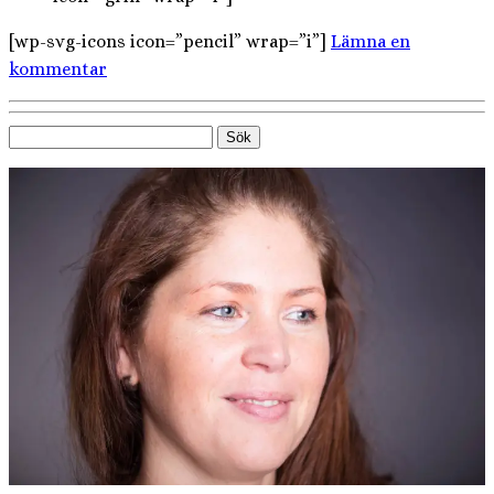
[wp-svg-icons icon=”pencil” wrap=”i”]
Lämna en
kommentar
Sök
efter: