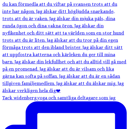
Tack widenberg.yoga och samtliga deltagare som jag