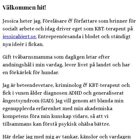
Välkommen hit!
Jessica heter jag. Föreläsare & författare som brinner för
socialt arbete och idag driver eget som KBT-terapeut på
jessicahjert.se.
Entreprenörsanda i blodet och ständigt
nya ideér i fickan.
Gift tvåbarnsmamma som dagligen letar efter
andningshål i min vardag, lever livet på landet och har
en förkärlek för hundar.
Jag är beteendevetare, kriminolog & KBT-terapeut och
fick i vuxen ålder diagnosen ADHD och generaliserat
ångestsyndrom (GAD). Jag vill genom att blanda min
egenupplevda erfarenhet med min akademiska
kompetens föra min kunskap vidare, så att vi
tillsammans kan förstå psykisk ohälsa bättre.
Här delar jag med mig av tankar, känslor och vardagen