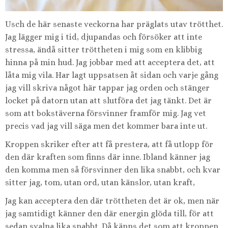
Usch de här senaste veckorna har präglats utav trötthet.
Jag lägger mig i tid, djupandas och försöker att inte
stressa, ändå sitter tröttheten i mig som en klibbig
hinna på min hud. Jag jobbar med att acceptera det, att
låta mig vila. Har lagt uppsatsen åt sidan och varje gång
jag vill skriva något här tappar jag orden och stänger
locket på datorn utan att slutföra det jag tänkt. Det är
som att bokstäverna försvinner framför mig. Jag vet
precis vad jag vill säga men det kommer bara inte ut.
Kroppen skriker efter att få prestera, att få utlopp för
den där kraften som finns där inne. Ibland känner jag
den komma men så försvinner den lika snabbt, och kvar
sitter jag, tom, utan ord, utan känslor, utan kraft,
Jag kan acceptera den där tröttheten det är ok, men när
jag samtidigt känner den där energin glöda till, för att
sedan svalna lika snabbt. Då känns det som att kroppen