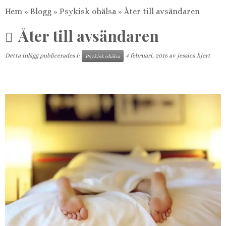
Hem
»
Blogg
»
Psykisk ohälsa
»
Åter till avsändaren
Åter till avsändaren
Detta inlägg publicerades i:
4 februari, 2016
av
jessica hjert
Psykisk ohälsa