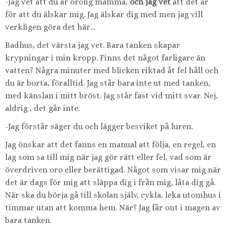
-Jag vet att du är orolig mamma,
och jag vet
att det är
för att du älskar mig. Jag älskar dig med men jag vill
verkligen göra det här…
Badhus, det värsta jag vet. Bara tanken skapar
krypningar i min kropp. Finns det något farligare än
vatten? Några minuter med blicken riktad åt fel håll och
du är borta, föralltid. Jag står bara inte ut med tanken,
med känslan i mitt bröst. Jag står fast vid mitt svar. Nej,
aldrig , det går inte.
-Jag förstår säger du och lägger besviket på luren.
Jag önskar att det fanns en manual att följa, en regel, en
lag som sa till mig när jag gör rätt eller fel, vad som är
överdriven oro eller berättigad. Något som visar mig när
det är dags för mig att släppa dig i från mig, låta dig gå.
När ska du börja gå till skolan själv, cykla, leka utomhus i
timmar utan att komma hem. När? Jag får ont i magen av
bara tanken.