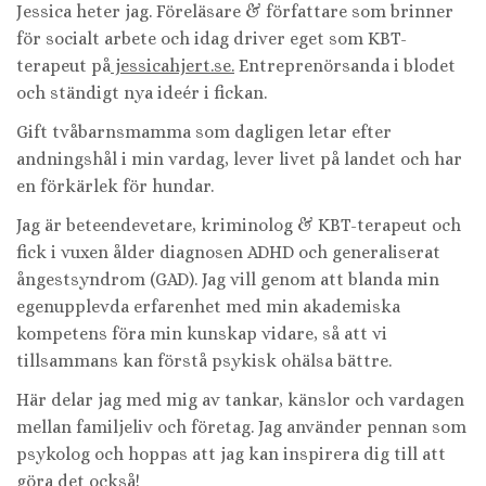
Jessica heter jag. Föreläsare & författare som brinner
för socialt arbete och idag driver eget som KBT-
terapeut på
jessicahjert.se.
Entreprenörsanda i blodet
och ständigt nya ideér i fickan.
Gift tvåbarnsmamma som dagligen letar efter
andningshål i min vardag, lever livet på landet och har
en förkärlek för hundar.
Jag är beteendevetare, kriminolog & KBT-terapeut och
fick i vuxen ålder diagnosen ADHD och generaliserat
ångestsyndrom (GAD). Jag vill genom att blanda min
egenupplevda erfarenhet med min akademiska
kompetens föra min kunskap vidare, så att vi
tillsammans kan förstå psykisk ohälsa bättre.
Här delar jag med mig av tankar, känslor och vardagen
mellan familjeliv och företag. Jag använder pennan som
psykolog och hoppas att jag kan inspirera dig till att
göra det också!