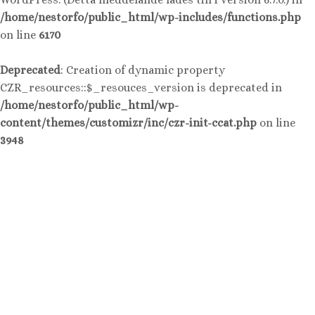
/home/nestorfo/public_html/wp-includes/functions.php
on line
6170
Deprecated
: Creation of dynamic property
CZR_resources::$_resouces_version is deprecated in
/home/nestorfo/public_html/wp-
content/themes/customizr/inc/czr-init-ccat.php
on line
3948
Hoppa
till
innehåll