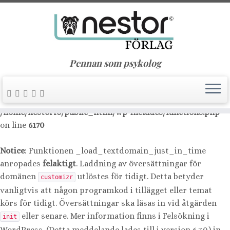
Notice
: Function _load_textdomain_just_in_time was
called
incorrectly
. Translation loading for the
nimble-
domain was triggered too early. This is usually an
builder
indicator for some code in the plugin or theme running too
Pennan som psykolog
early. Translations should be loaded at the
action or
init
later. Please see
Debugging in WordPress
for more
information. (This message was added in version 6.7.0.) in
/home/nestorfo/public_html/wp-includes/functions.php
on line
6170
Notice
: Funktionen _load_textdomain_just_in_time
anropades
felaktigt
. Laddning av översättningar för
domänen
utlöstes för tidigt. Detta betyder
customizr
vanligtvis att någon programkod i tillägget eller temat
körs för tidigt. Översättningar ska läsas in vid åtgärden
eller senare. Mer information finns i
Felsökning i
init
WordPress
. (Detta meddelande lades till i version 6.7.0.) in