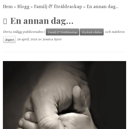
Hem
»
Blogg
»
Familj & föräldraskap
»
En annan dag…
En annan dag…
Detta inlägg publicerades i
och märktes
Familj & föräldraskap
Psykisk ohälsa
28 april, 2015
av
jessica hjert
ångest