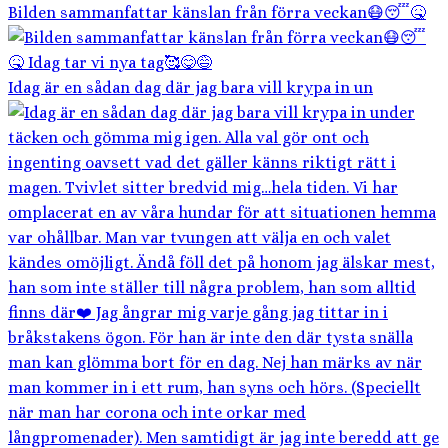
Bilden sammanfattar känslan från förra veckan😷😴🤒
Idag är en sådan dag där jag bara vill krypa in un