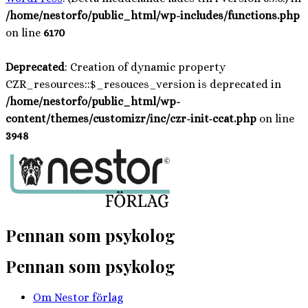
/home/nestorfo/public_html/wp-includes/functions.php
on line
6170
Deprecated
: Creation of dynamic property
CZR_resources::$_resouces_version is deprecated in
/home/nestorfo/public_html/wp-
content/themes/customizr/inc/czr-init-ccat.php
on line
3948
Hoppa
till
innehåll
Pennan som psykolog
Pennan som psykolog
Om Nestor förlag