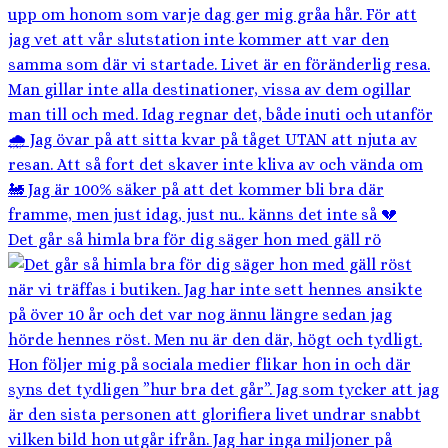
Det går så himla bra för dig säger hon med gäll rö