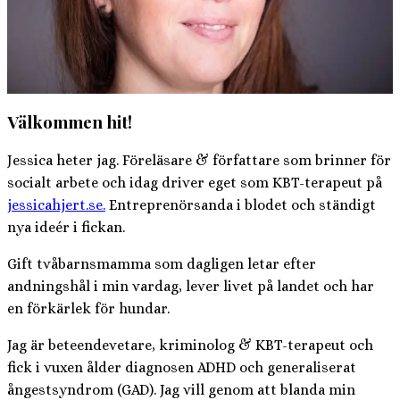
Välkommen hit!
Jessica heter jag. Föreläsare & författare som brinner för
socialt arbete och idag driver eget som KBT-terapeut på
jessicahjert.se.
Entreprenörsanda i blodet och ständigt
nya ideér i fickan.
Gift tvåbarnsmamma som dagligen letar efter
andningshål i min vardag, lever livet på landet och har
en förkärlek för hundar.
Jag är beteendevetare, kriminolog & KBT-terapeut och
fick i vuxen ålder diagnosen ADHD och generaliserat
ångestsyndrom (GAD). Jag vill genom att blanda min