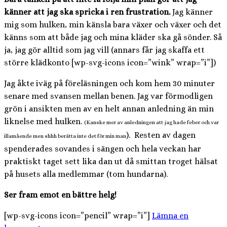
känner att jag ska spricka i ren frustration.
Jag känner
mig som hulken, min känsla bara växer och växer och det
känns som att både jag och mina kläder ska gå sönder. Så
ja, jag gör alltid som jag vill (annars får jag skaffa ett
större klädkonto [wp-svg-icons icon=”wink” wrap=”i”])
Jag åkte iväg på föreläsningen och kom hem 30 minuter
senare med svansen mellan benen. Jag var förmodligen
grön i ansikten men av en helt annan anledning än min
liknelse med hulken.
(Kanske mer av anledningen att jag hade feber och var
). Resten av dagen
illamående men shhh berätta inte det för min man
spenderades sovandes i sängen och hela veckan har
praktiskt taget sett lika dan ut då smittan troget hälsat
på husets alla medlemmar (tom hundarna).
Ser fram emot en bättre helg!
[wp-svg-icons icon=”pencil” wrap=”i”]
Lämna en