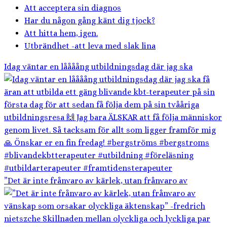
Att acceptera sin diagnos
Har du någon gång känt dig tjock?
Att hitta hem, igen.
Utbrändhet -att leva med slak lina
Idag väntar en låååång utbildningsdag där jag ska
”Det är inte frånvaro av kärlek, utan frånvaro av