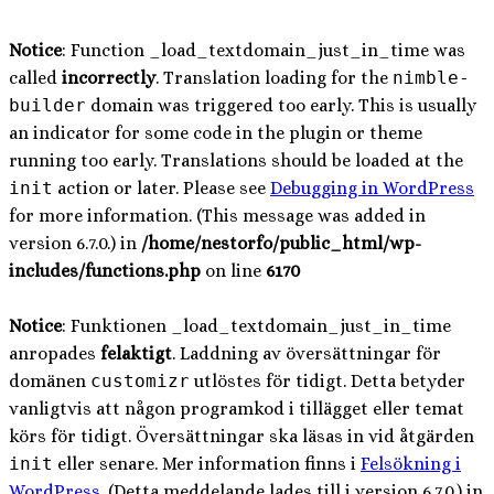
Notice
: Function _load_textdomain_just_in_time was
called
incorrectly
. Translation loading for the
nimble-
builder
domain was triggered too early. This is usually
an indicator for some code in the plugin or theme
running too early. Translations should be loaded at the
init
action or later. Please see
Debugging in WordPress
for more information. (This message was added in
version 6.7.0.) in
/home/nestorfo/public_html/wp-
includes/functions.php
on line
6170
Notice
: Funktionen _load_textdomain_just_in_time
anropades
felaktigt
. Laddning av översättningar för
domänen
customizr
utlöstes för tidigt. Detta betyder
vanligtvis att någon programkod i tillägget eller temat
körs för tidigt. Översättningar ska läsas in vid åtgärden
init
eller senare. Mer information finns i
Felsökning i
WordPress
. (Detta meddelande lades till i version 6.7.0.) in