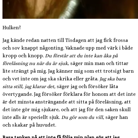
Hulken?
Jag kände redan natten till Tisdagen att jag fick frossa
och sov knappt någonting. Vaknade upp med värk i både
kropp och knopp.
Du förstår att du inte kan åka på
föreläsning nu när du är sjuk
, säger min man och tittar
lite strängt på mig. Jag känner mig som ett trotsigt barn
och vet inte om jag ska skrika eller gråta.
Jag ska bara
sitta still, jag klarar det,
säger jag och försöker låta
övertygande. Jag försöker förklara för honom att det inte
är det minsta ansträngande att sitta på föreläsning, att
det inte gör mig sjukare, och att jag för den saken skull
inte alls är speciellt sjuk.
Du gör som du vill,
säger han
och skakar på huvudet.
Bara tanken på att inte få följa min plan gör att jag