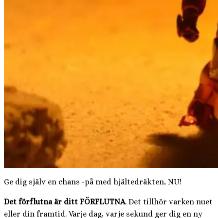
Ge dig själv en chans -på med hjältedräkten, NU!
Det förflutna är ditt FÖRFLUTNA
. Det tillhör varken nuet
eller din framtid. Varje dag, varje sekund ger dig en ny