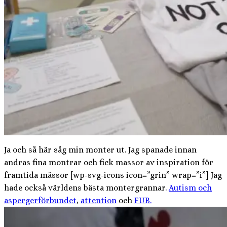
Ja och så här såg min monter ut. Jag spanade innan
andras fina montrar och fick massor av inspiration för
framtida mässor [wp-svg-icons icon=”grin” wrap=”i”] Jag
hade också världens bästa montergrannar.
Autism och
aspergerförbundet
,
attention
och
FUB.