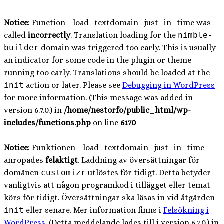
Notice
: Function _load_textdomain_just_in_time was
called
incorrectly
. Translation loading for the
nimble-
builder
domain was triggered too early. This is usually
an indicator for some code in the plugin or theme
running too early. Translations should be loaded at the
init
action or later. Please see
Debugging in WordPress
for more information. (This message was added in
version 6.7.0.) in
/home/nestorfo/public_html/wp-
includes/functions.php
on line
6170
Notice
: Funktionen _load_textdomain_just_in_time
anropades
felaktigt
. Laddning av översättningar för
domänen
customizr
utlöstes för tidigt. Detta betyder
vanligtvis att någon programkod i tillägget eller temat
körs för tidigt. Översättningar ska läsas in vid åtgärden
init
eller senare. Mer information finns i
Felsökning i
WordPress
. (Detta meddelande lades till i version 6.7.0.) in