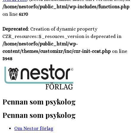
/home/nestorfo/public_html/wp-includes/functions.php
on line
6170
Deprecated
: Creation of dynamic property
CZR_resources::$_resouces_version is deprecated in
/home/nestorfo/public_html/wp-
content/themes/customizr/inc/czr-init-ccat.php
on line
3948
Hoppa
till
innehåll
Pennan som psykolog
Pennan som psykolog
Om Nestor förlag