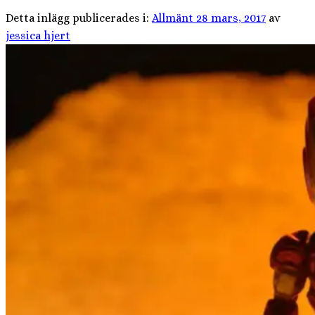
Detta inlägg publicerades i:
Allmänt
28 mars, 2017
av
jessica hjert