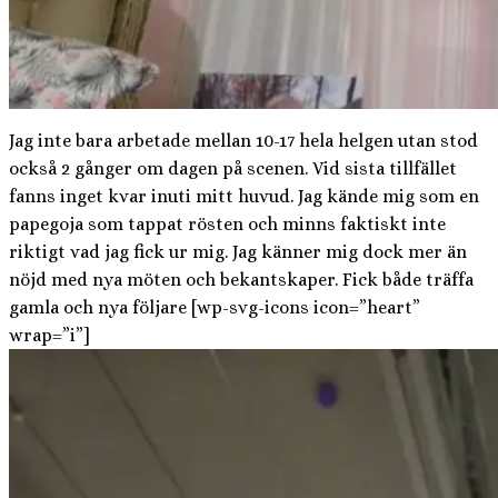
Jag inte bara arbetade mellan 10-17 hela helgen utan stod
också 2 gånger om dagen på scenen. Vid sista tillfället
fanns inget kvar inuti mitt huvud. Jag kände mig som en
papegoja som tappat rösten och minns faktiskt inte
riktigt vad jag fick ur mig. Jag känner mig dock mer än
nöjd med nya möten och bekantskaper. Fick både träffa
gamla och nya följare [wp-svg-icons icon=”heart”
wrap=”i”]