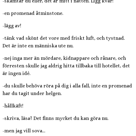
-skämtar du eller, det är mitt i natten. Ligg kvar!
-en promenad åtminstone.
-lägg av!
-tänk vad skönt det vore med friskt luft, och tystnad.
Det är inte en människa ute nu.
-nej inga mer än mördare, kidnappare och rånare, och
förresten skulle jag aldrig hitta tillbaka till hotellet, det
är ingen idé.
-du skulle behöva röra på dig i alla fall, inte en promenad
har du tagit under helgen.
-hållkäft!
-skriva, läsa? Det finns mycket du kan göra nu.
-men jag vill sova…